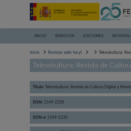
Pasar
al
contenido
principal
INICIO
SERVICIOS
EDICIONES
REVISTAS
Inicio
Revistas sello fecyt
Teknokultura: Rev
Teknokultura: Revista de Cultur
Título:
Teknokultura: Revista de Cultura Digital y Movi
ISSN:
1549-2230
ISSN-e:
1549-2230