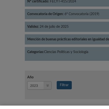
Nº certificado:
FECYT-415/2024
Convocatoria de Origen:
6ª Convocatoria (2019)
Validez:
24 de julio de 2025
Mención de buenas prácticas editoriales en igualdad d
Categorías:
Ciencias Políticas y Sociología
Año
Año
Filtrar
Año