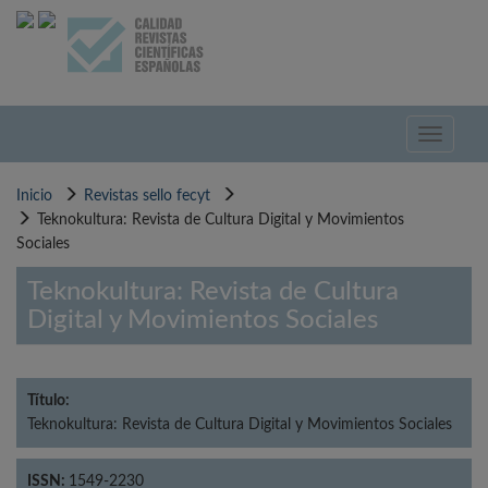
Pasar
al
contenido
principal
Toggle
navigati
Inicio
Revistas sello fecyt
Teknokultura: Revista de Cultura Digital y Movimientos
Sociales
Teknokultura: Revista de Cultura
Digital y Movimientos Sociales
Título:
Teknokultura: Revista de Cultura Digital y Movimientos Sociales
ISSN:
1549-2230