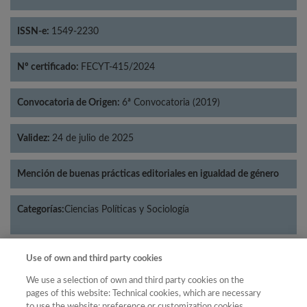
ISSN-e:
1549-2230
Nº certificado:
FECYT-415/2024
Convocatoria de Origen:
6ª Convocatoria (2019)
Validez:
24 de julio de 2025
Mención de buenas prácticas editoriales en igualdad de género
Categorías:
Ciencias Políticas y Sociología
Use of own and third party cookies
Año
We use a selection of own and third party cookies on the
pages of this website: Technical cookies, which are necessary
Año
Filtrar
to use the website; preference or customization cookies,