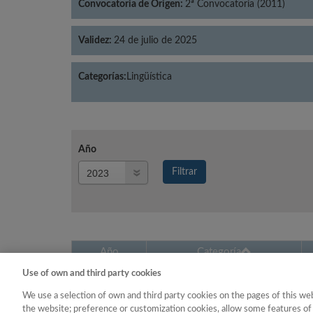
Convocatoria de Origen:
2ª Convocatoria (2011)
Validez:
24 de julio de 2025
Categorías:
Lingüística
Año
Año
Filtrar
Año
Año
Categoría
Use of own and third party cookies
2023
Lingüística
We use a selection of own and third party cookies on the pages of this web
the website; preference or customization cookies, allow some features of 