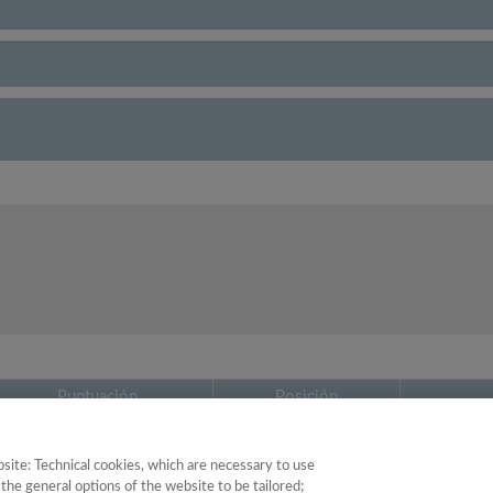
Puntuación
Posición
27.21
37
site: Technical cookies, which are necessary to use
the general options of the website to be tailored;