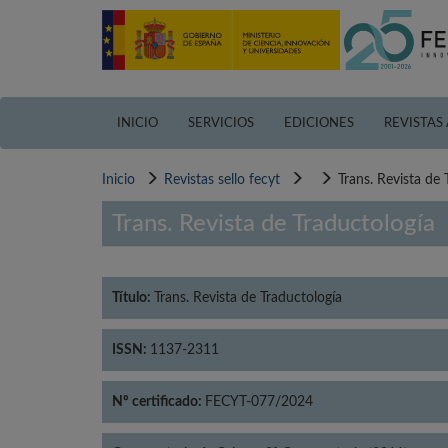
Pasar
al
contenido
principal
INICIO
SERVICIOS
EDICIONES
REVISTAS
Inicio
Revistas sello fecyt
Trans. Revista de 
Trans. Revista de Traductología
Título:
Trans. Revista de Traductología
ISSN:
1137-2311
Nº certificado:
FECYT-077/2024