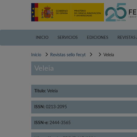
Pasar
al
contenido
principal
INICIO
SERVICIOS
EDICIONES
REVISTAS
Inicio
Revistas sello fecyt
Veleia
Veleia
Título:
Veleia
ISSN:
0213-2095
ISSN-e:
2444-3565