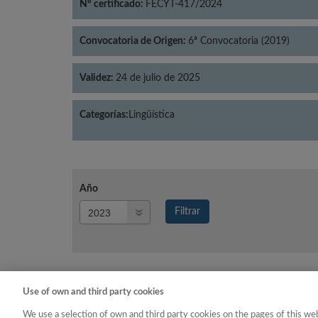
Nº certificado:
FECYT-417/2024
Convocatoria de Origen:
6ª Convocatoria (2019)
Validez:
24 de julio de 2025
Categorías:
Lingüística
Año
Año
Filtrar
Año
Use of own and third party cookies
Año
Categoría
We use a selection of own and third party cookies on the pages of this web
2023
Lingüística