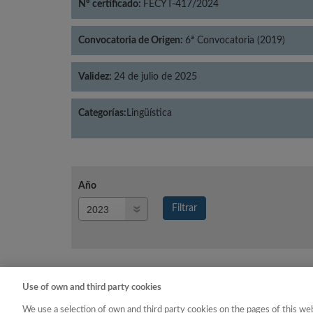
Nº certificado:
FECYT-417/2024
Convocatoria de Origen:
6ª Convocatoria (2019)
Validez:
24 de julio de 2025
Categorías:
Lingüística
Año
Año
Filtrar
Año
Use of own and third party cookies
Año
Categoría
We use a selection of own and third party cookies on the pages of this web
2023
Lingüística