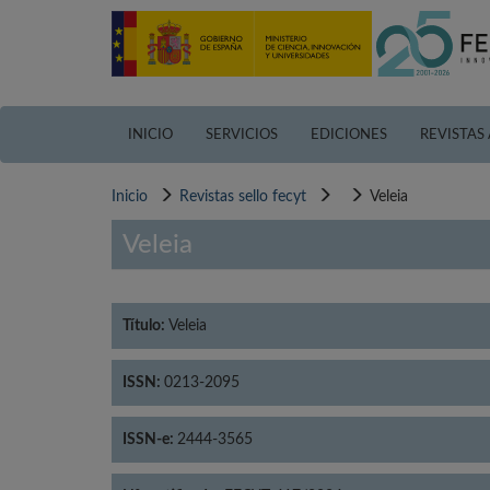
Pasar
al
contenido
principal
INICIO
SERVICIOS
EDICIONES
REVISTAS
Inicio
Revistas sello fecyt
Veleia
Veleia
Título:
Veleia
ISSN:
0213-2095
ISSN-e:
2444-3565