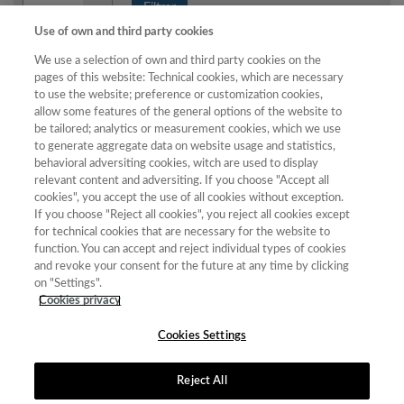
Año
Filtrar
Use of own and third party cookies
Año
We use a selection of own and third party cookies on the
pages of this website: Technical cookies, which are necessary
to use the website; preference or customization cookies,
Total
allow some features of the general options of the website to
be tailored; analytics or measurement cookies, which we use
de
to generate aggregate data on website usage and statistics,
Año
Categoría
Puntuación
Posición
revistas
Cuartil
behavioral adversiting cookies, witch are used to display
2023
relevant content and adversiting. If you choose "Accept all
Comunicación,
25.27
14
32
C2
cookies", you accept the use of all cookies without exception.
Información y
If you choose "Reject all cookies", you reject all cookies except
Documentación
for technical cookies that are necessary for the website to
Científica
function. You can accept and reject individual types of cookies
2023
Ciencias
55.57
15
68
C1
and revoke your consent for the future at any time by clicking
Políticas y
on "Settings".
Sociología
Cookies privacy
Cookies Settings
Reject All
Contacto
|
Tabla de Instituciones
|
Política de Cookies
|
Política de