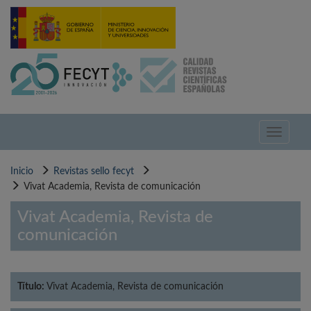
Pasar
al
contenido
principal
Toggle
navigati
Inicio
Revistas sello fecyt
Vivat Academia, Revista de comunicación
Vivat Academia, Revista de
comunicación
Título:
Vivat Academia, Revista de comunicación