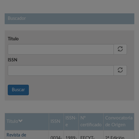
Buscador
Título
ISSN
Buscar
ISSN-
Nº
Convocatoria
Título
ISSN
e
certificado
de Origen
Revista de
0034-
1989-
FECYT-
2ª Edición