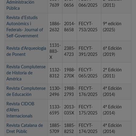
Administración
7639
0656
066/2025
(2011)
Pública
Revista d'Estudis
Autonòmics i
1886-
2014-
FECYT-
9ª edición
Federals- Journal of
2632
8658
753/2025
(2025)
Self-Government
1131-
Revista d'Arqueologia
2385-
FECYT-
6ª Edición
883-
de Ponent
4723
391/2025
(2019)
X
Revista Complutense
1132-
1988-
FECYT-
2ª Edición
de Historia de
8312
270X
065/2025
(2011)
América
Revista Complutense
1130-
1988-
FECYT-
4ª Edición
de Educación
2496
2793
176/2025
(2014)
Revista CIDOB
1133-
2013-
FECYT-
4ª Edición
d’Afers
6595
035X
175/2025
(2014)
Internacionals
Revista Catalana de
1885-
1885-
FECYT-
4ª Edición
Dret Públic
5709
8252
174/2025
(2014)