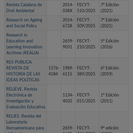
Revista Catalana de
2014-
FECYT-
7ª Edición
Dret Ambiental
038X
510/2025
(2021)
Research on Ageing
2014-
FECYT-
7ª Edición
and Social Policy
6728
509/2025
(2021)
Research in
Education and
2659-
FECYT-
5ª Edición
Learning Innovation
9031
210/2025
(2016)
Archives (REALIA)
RES PUBLICA.
REVISTA DE
1576-
1989-
FECYT-
6ª Edición
HISTORIA DE LAS
4184
6115
389/2025
(2019)
IDEAS POLÍTICAS
RELIEVE. Revista
Electrónica de
1134-
FECYT-
1ª Edición
Investigación y
4032
015/2025
(2011)
Evaluación Educativa
RELIES. Revista del
Laboratorio
Iberoamericano para
2659-
FECYT-
9ª edición