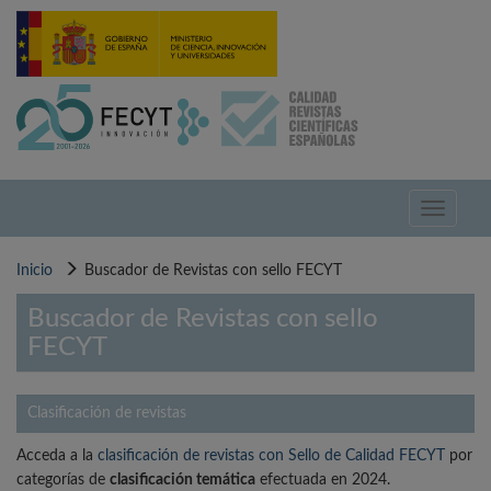
Pasar
al
contenido
principal
Toggle
navigati
Inicio
Buscador de Revistas con sello FECYT
Buscador de Revistas con sello
FECYT
Clasificación de revistas
Acceda a la
clasificación de revistas con Sello de Calidad FECYT
por
categorías de
clasificación temática
efectuada en 2024.