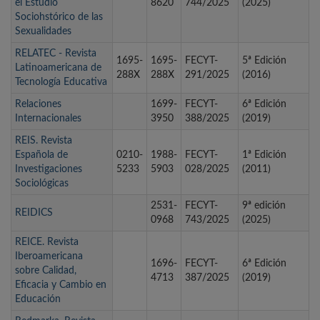
el Estudio
8620
744/2025
(2025)
Sociohstórico de las
Sexualidades
RELATEC - Revista
1695-
1695-
FECYT-
5ª Edición
Latinoamericana de
288X
288X
291/2025
(2016)
Tecnología Educativa
Relaciones
1699-
FECYT-
6ª Edición
Internacionales
3950
388/2025
(2019)
REIS. Revista
Española de
0210-
1988-
FECYT-
1ª Edición
Investigaciones
5233
5903
028/2025
(2011)
Sociológicas
2531-
FECYT-
9ª edición
REIDICS
0968
743/2025
(2025)
REICE. Revista
Iberoamericana
1696-
FECYT-
6ª Edición
sobre Calidad,
4713
387/2025
(2019)
Eficacia y Cambio en
Educación