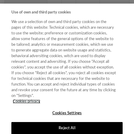
RIDROM.Revista
1989-
FECYT-
8ª Edición
Internacional de
Use of own and third party cookies
1970
658/2025
(2023)
Derecho Romano
We use a selection of own and third party cookies on the
Revista Vasca de
pages of this website: Technical cookies, which are necessary
2695-
FECYT-
7ª Edición
Administración
to use the website; preference or customization cookies,
5407
542/2025
(2021)
Pública
allow some features of the general options of the website to
be tailored; analytics or measurement cookies, which we use
Revista Tradumàtica:
to generate aggregate data on website usage and statistics,
1578-
FECYT-
8ª Edición
Tecnologies de la
behavioral adversiting cookies, witch are used to display
7559
662/2025
(2023)
Traducció
relevant content and adversiting. If you choose "Accept all
cookies", you accept the use of all cookies without exception.
If you choose "Reject all cookies", you reject all cookies except
for technical cookies that are necessary for the website to
« primera
‹ anterior
1
2
3
4
5
6
7
function. You can accept and reject individual types of cookies
and revoke your consent for the future at any time by clicking
8
9
…
siguiente ›
última »
on "Settings".
Cookies privacy
Mostrando 51 - 75 de 587 resultados
Cookies Settings
Reject All
Contacto
|
Tabla de Instituciones
|
Política de Cookies
|
Política de