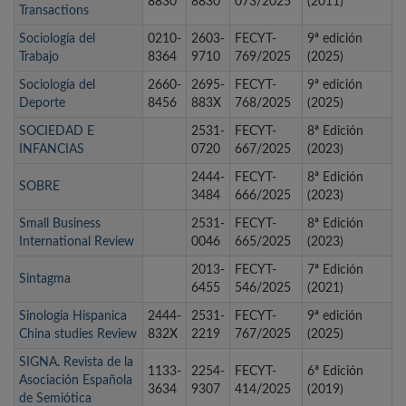
8830
8830
073/2025
(2011)
Transactions
Sociología del
0210-
2603-
FECYT-
9ª edición
Trabajo
8364
9710
769/2025
(2025)
Sociología del
2660-
2695-
FECYT-
9ª edición
Deporte
8456
883X
768/2025
(2025)
SOCIEDAD E
2531-
FECYT-
8ª Edición
INFANCIAS
0720
667/2025
(2023)
2444-
FECYT-
8ª Edición
SOBRE
3484
666/2025
(2023)
Small Business
2531-
FECYT-
8ª Edición
International Review
0046
665/2025
(2023)
2013-
FECYT-
7ª Edición
Sintagma
6455
546/2025
(2021)
Sinologia Hispanica
2444-
2531-
FECYT-
9ª edición
China studies Review
832X
2219
767/2025
(2025)
SIGNA. Revista de la
1133-
2254-
FECYT-
6ª Edición
Asociación Española
3634
9307
414/2025
(2019)
de Semiótica