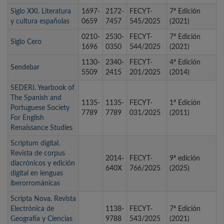
Siglo XXI. Literatura
1697-
2172-
FECYT-
7ª Edición
y cultura españolas
0659
7457
545/2025
(2021)
0210-
2530-
FECYT-
7ª Edición
Siglo Cero
1696
0350
544/2025
(2021)
1130-
2340-
FECYT-
4ª Edición
Sendebar
5509
2415
201/2025
(2014)
SEDERI. Yearbook of
The Spanish and
1135-
1135-
FECYT-
1ª Edición
Portuguese Society
7789
7789
031/2025
(2011)
For English
Renaissance Studies
Scriptum digital.
Revista de corpus
2014-
FECYT-
9ª edición
diacrónicos y edición
640X
766/2025
(2025)
digital en lenguas
iberorrománicas
Scripta Nova. Revista
Electrónica de
1138-
FECYT-
7ª Edición
Geografía y Ciencias
9788
543/2025
(2021)