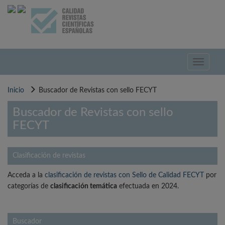
Pasar
al
contenido
principal
Toggle
navigati
Inicio
Buscador de Revistas con sello FECYT
Buscador de Revistas con sello
FECYT
Clasificación de revistas
Acceda a la
clasificación de revistas con Sello de Calidad FECYT
por
categorías de
clasificación temática
efectuada en 2024.
Buscador