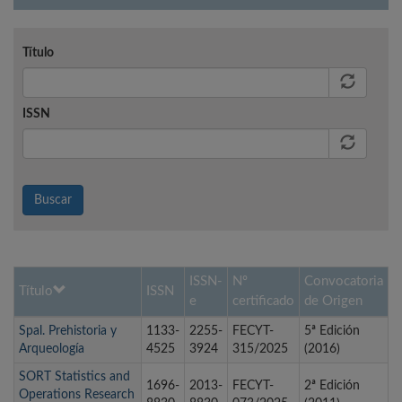
Título
ISSN
Buscar
ISSN-
Nº
Convocatoria
Título
ISSN
e
certificado
de Origen
Spal. Prehistoria y
1133-
2255-
FECYT-
5ª Edición
Arqueología
4525
3924
315/2025
(2016)
SORT Statistics and
1696-
2013-
FECYT-
2ª Edición
Operations Research