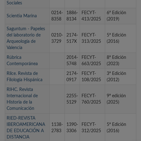
Sociales
0214-
1886-
FECYT-
6ª Edición
Scientia Marina
8358
8134
413/2025
(2019)
Saguntum - Papeles
del laboratorio de
0210-
2174-
FECYT-
5ª Edición
Arqueología de
3729
517X
313/2025
(2016)
Valencia
Rúbrica
2014-
FECYT-
8ª Edición
Contemporánea
5748
663/2025
(2023)
Rilce. Revista de
2174-
FECYT-
3ª Edición
Filología Hispánica
0917
108/2025
(2012)
RIHC. Revista
Internacional de
2255-
FECYT-
9ª edición
Historia de la
5129
760/2025
(2025)
Comunicación
RIED-REVISTA
IBEROAMERICANA
1138-
1390-
FECYT-
5ª Edición
DE EDUCACIÓN A
2783
3306
312/2025
(2016)
DISTANCIA