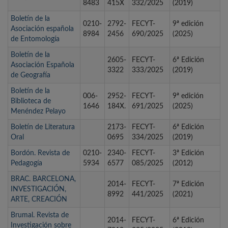
8483
415X
332/2025
(2019)
Boletín de la
0210-
2792-
FECYT-
9ª edición
Asociación española
8984
2456
690/2025
(2025)
de Entomología
Boletín de la
2605-
FECYT-
6ª Edición
Asociación Española
3322
333/2025
(2019)
de Geografía
Boletín de la
006-
2952-
FECYT-
9ª edición
Biblioteca de
1646
184X.
691/2025
(2025)
Menéndez Pelayo
Boletín de Literatura
2173-
FECYT-
6ª Edición
Oral
0695
334/2025
(2019)
Bordón. Revista de
0210-
2340-
FECYT-
3ª Edición
Pedagogía
5934
6577
085/2025
(2012)
BRAC. BARCELONA,
2014-
FECYT-
7ª Edición
INVESTIGACIÓN,
8992
441/2025
(2021)
ARTE, CREACIÓN
Brumal. Revista de
2014-
FECYT-
6ª Edición
Investigación sobre