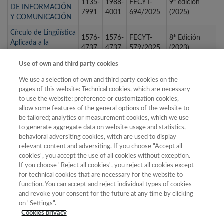
1135-
1988-
FECYT-
9ª edición
DE INFORMACIÓN
7991
4001
694/2025
(2025)
Y COMUNICACIÓN
Círculo de Lingüística
1576-
1576-
FECYT-
8ª Edición
Aplicada a la
4737
4737
579/2025
(2023)
Comunicación
Use of own and third party cookies
CIRIEC España
revista de economía
0213-
1989-
FECYT-
2ª Edición
We use a selection of own and third party cookies on the
pública, social y
8093
6816
042/2025
(2011)
pages of this website: Technical cookies, which are necessary
cooperativa
to use the website; preference or customization cookies,
allow some features of the general options of the website to
CIRIEC-España,
be tailored; analytics or measurement cookies, which we use
Revista Jurídica de
1577-
1989-
FECYT-
4ª Edición
to generate aggregate data on website usage and statistics,
Economía Social y
4430
7332
127/2025
(2014)
behavioral adversiting cookies, witch are used to display
Cooperativa
relevant content and adversiting. If you choose "Accept all
cookies", you accept the use of all cookies without exception.
If you choose "Reject all cookies", you reject all cookies except
for technical cookies that are necessary for the website to
« primera
‹ anterior
1
2
3
4
5
6
7
function. You can accept and reject individual types of cookies
and revoke your consent for the future at any time by clicking
8
9
…
siguiente ›
última »
on "Settings".
Cookies privacy