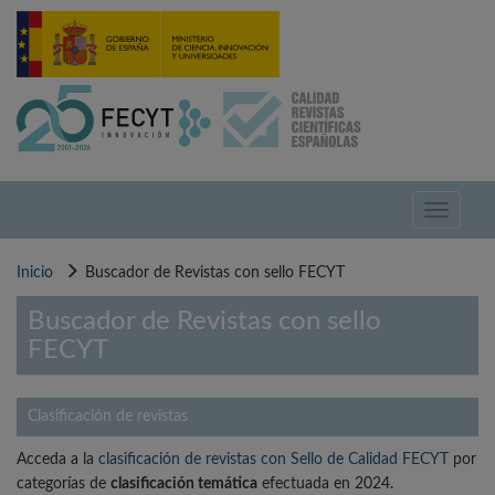
Pasar
al
contenido
principal
Toggle
navigati
Inicio
Buscador de Revistas con sello FECYT
Buscador de Revistas con sello
FECYT
Clasificación de revistas
Acceda a la
clasificación de revistas con Sello de Calidad FECYT
por
categorías de
clasificación temática
efectuada en 2024.