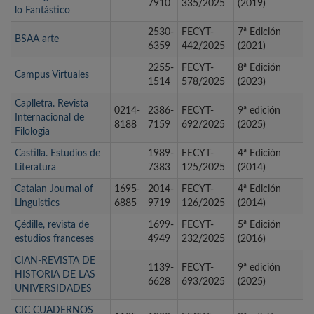
7910
335/2025
(2019)
lo Fantástico
2530-
FECYT-
7ª Edición
BSAA arte
6359
442/2025
(2021)
2255-
FECYT-
8ª Edición
Campus Virtuales
1514
578/2025
(2023)
Caplletra. Revista
0214-
2386-
FECYT-
9ª edición
Internacional de
8188
7159
692/2025
(2025)
Filologia
Castilla. Estudios de
1989-
FECYT-
4ª Edición
Literatura
7383
125/2025
(2014)
Catalan Journal of
1695-
2014-
FECYT-
4ª Edición
Linguistics
6885
9719
126/2025
(2014)
Çédille, revista de
1699-
FECYT-
5ª Edición
estudios franceses
4949
232/2025
(2016)
CIAN-REVISTA DE
1139-
FECYT-
9ª edición
HISTORIA DE LAS
6628
693/2025
(2025)
UNIVERSIDADES
CIC CUADERNOS