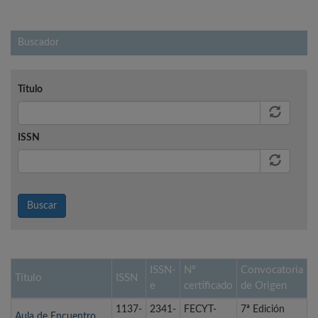
Buscador
Título
ISSN
Buscar
ISSN-
Nº
Convocatoria
Título
ISSN
e
certificado
de Origen
1137-
2341-
FECYT-
7ª Edición
Aula de Encuentro