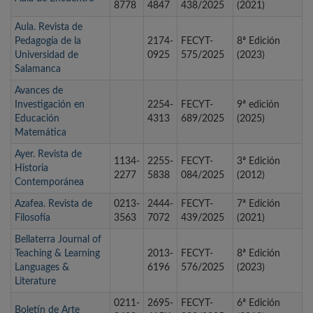
8778
4847
438/2025
(2021)
Aula. Revista de
Pedagogía de la
2174-
FECYT-
8ª Edición
Universidad de
0925
575/2025
(2023)
Salamanca
Avances de
Investigación en
2254-
FECYT-
9ª edición
Educación
4313
689/2025
(2025)
Matemática
Ayer. Revista de
1134-
2255-
FECYT-
3ª Edición
Historia
2277
5838
084/2025
(2012)
Contemporánea
Azafea. Revista de
0213-
2444-
FECYT-
7ª Edición
Filosofía
3563
7072
439/2025
(2021)
Bellaterra Journal of
Teaching & Learning
2013-
FECYT-
8ª Edición
Languages &
6196
576/2025
(2023)
Literature
0211-
2695-
FECYT-
6ª Edición
Boletín de Arte