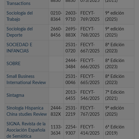
8830
8830
073/2025
(2011)
Transactions
Sociología del
0210-
2603-
FECYT-
9ª edición
Trabajo
8364
9710
769/2025
(2025)
Sociología del
2660-
2695-
FECYT-
9ª edición
Deporte
8456
883X
768/2025
(2025)
SOCIEDAD E
2531-
FECYT-
8ª Edición
INFANCIAS
0720
667/2025
(2023)
2444-
FECYT-
8ª Edición
SOBRE
3484
666/2025
(2023)
Small Business
2531-
FECYT-
8ª Edición
International Review
0046
665/2025
(2023)
2013-
FECYT-
7ª Edición
Sintagma
6455
546/2025
(2021)
Sinologia Hispanica
2444-
2531-
FECYT-
9ª edición
China studies Review
832X
2219
767/2025
(2025)
SIGNA. Revista de la
1133-
2254-
FECYT-
6ª Edición
Asociación Española
3634
9307
414/2025
(2019)
de Semiótica