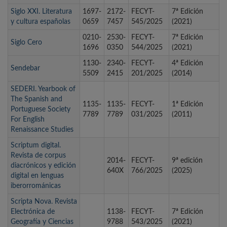
Siglo XXI. Literatura
1697-
2172-
FECYT-
7ª Edición
y cultura españolas
0659
7457
545/2025
(2021)
0210-
2530-
FECYT-
7ª Edición
Siglo Cero
1696
0350
544/2025
(2021)
1130-
2340-
FECYT-
4ª Edición
Sendebar
5509
2415
201/2025
(2014)
SEDERI. Yearbook of
The Spanish and
1135-
1135-
FECYT-
1ª Edición
Portuguese Society
7789
7789
031/2025
(2011)
For English
Renaissance Studies
Scriptum digital.
Revista de corpus
2014-
FECYT-
9ª edición
diacrónicos y edición
640X
766/2025
(2025)
digital en lenguas
iberorrománicas
Scripta Nova. Revista
Electrónica de
1138-
FECYT-
7ª Edición
Geografía y Ciencias
9788
543/2025
(2021)