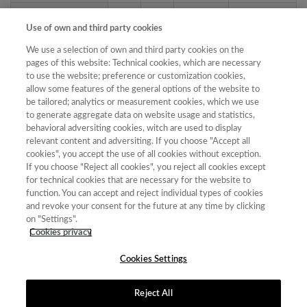
RIDROM.Revista
1989-
FECYT-
8ª Edición
Internacional de
Use of own and third party cookies
1970
658/2025
(2023)
Derecho Romano
We use a selection of own and third party cookies on the
Revista Vasca de
pages of this website: Technical cookies, which are necessary
2695-
FECYT-
7ª Edición
Administración
to use the website; preference or customization cookies,
5407
542/2025
(2021)
Pública
allow some features of the general options of the website to
be tailored; analytics or measurement cookies, which we use
Revista Tradumàtica:
to generate aggregate data on website usage and statistics,
1578-
FECYT-
8ª Edición
Tecnologies de la
behavioral adversiting cookies, witch are used to display
7559
662/2025
(2023)
Traducció
relevant content and adversiting. If you choose "Accept all
cookies", you accept the use of all cookies without exception.
If you choose "Reject all cookies", you reject all cookies except
for technical cookies that are necessary for the website to
« primera
‹ anterior
1
2
3
4
5
6
7
function. You can accept and reject individual types of cookies
and revoke your consent for the future at any time by clicking
8
9
…
siguiente ›
última »
on "Settings".
Cookies privacy
Mostrando 51 - 75 de 587 resultados
Cookies Settings
Reject All
Contacto
|
Tabla de Instituciones
|
Política de Cookies
|
Política de