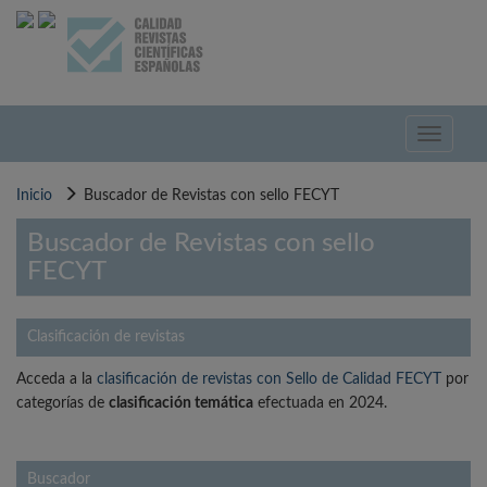
Pasar
al
contenido
principal
Toggle
navigati
Inicio
Buscador de Revistas con sello FECYT
Buscador de Revistas con sello
FECYT
Clasificación de revistas
Acceda a la
clasificación de revistas con Sello de Calidad FECYT
por
categorías de
clasificación temática
efectuada en 2024.
Buscador