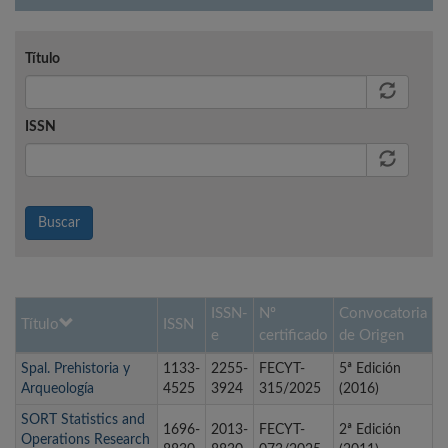
Título
ISSN
Buscar
ISSN-
Nº
Convocatoria
Título
ISSN
e
certificado
de Origen
Spal. Prehistoria y
1133-
2255-
FECYT-
5ª Edición
Arqueología
4525
3924
315/2025
(2016)
SORT Statistics and
1696-
2013-
FECYT-
2ª Edición
Operations Research