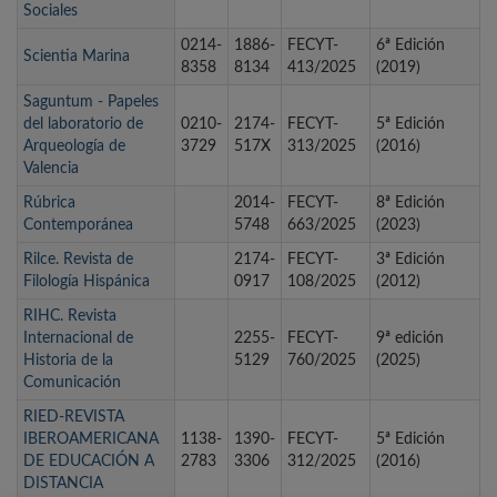
Sociales
0214-
1886-
FECYT-
6ª Edición
Scientia Marina
8358
8134
413/2025
(2019)
Saguntum - Papeles
del laboratorio de
0210-
2174-
FECYT-
5ª Edición
Arqueología de
3729
517X
313/2025
(2016)
Valencia
Rúbrica
2014-
FECYT-
8ª Edición
Contemporánea
5748
663/2025
(2023)
Rilce. Revista de
2174-
FECYT-
3ª Edición
Filología Hispánica
0917
108/2025
(2012)
RIHC. Revista
Internacional de
2255-
FECYT-
9ª edición
Historia de la
5129
760/2025
(2025)
Comunicación
RIED-REVISTA
IBEROAMERICANA
1138-
1390-
FECYT-
5ª Edición
DE EDUCACIÓN A
2783
3306
312/2025
(2016)
DISTANCIA