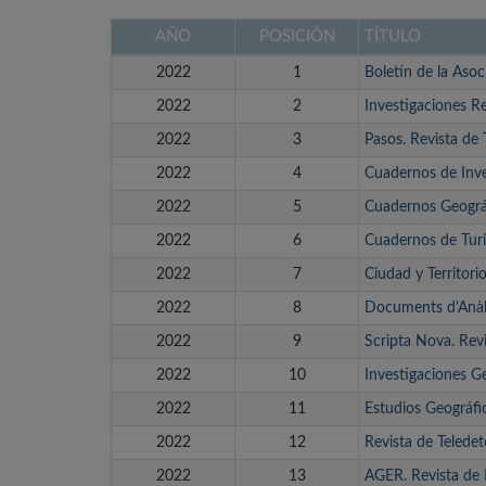
AÑO
POSICIÓN
TÍTULO
2022
1
Boletín de la Aso
2022
2
Investigaciones R
2022
3
Pasos. Revista de 
2022
4
Cuadernos de Inve
2022
5
Cuadernos Geográ
2022
6
Cuadernos de Tur
2022
7
Ciudad y Territorio
2022
8
Documents d'Anàli
2022
9
Scripta Nova. Revi
2022
10
Investigaciones G
2022
11
Estudios Geográfi
2022
12
Revista de Telede
2022
13
AGER. Revista de 