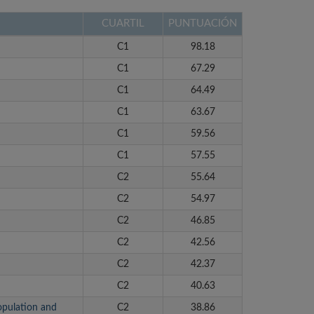
CUARTIL
PUNTUACIÓN
C1
98.18
C1
67.29
C1
64.49
C1
63.67
C1
59.56
C1
57.55
C2
55.64
C2
54.97
C2
46.85
C2
42.56
C2
42.37
C2
40.63
opulation and
C2
38.86