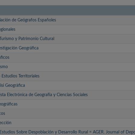
ciación de Geógrafos Españoles
egionales
Turismo y Patrimonio Cultural
stigación Geográfica
ficos
ismo
 Estudios Territoriales
si Geogràfica
sta Electrónica de Geografía y Ciencias Sociales
eográficas
cos
tección
Estudios Sobre Despoblación y Desarrollo Rural = AGER. Journal of Dep