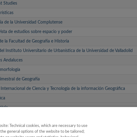
t Studies
rísticas
ía de la Universidad Complutense
vista de estudios sobre espacio y poder
e la Facultad de Geografía e Historia
del Instituto Universitario de Urbanística de la Universidad de Valladolid
os Andaluces
omorfología
rimestral de Geografía
Internacional de Ciencia y Tecnología de la información Geográfica
ica
tòria
OF TOURISM RESEARCH
site: Technical cookies, which are necessary to use
Forma. Serie VI, Geografía
the general options of the website to be tailored;