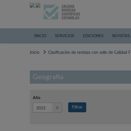
Pasar
al
contenido
principal
INICIO
SERVICIOS
EDICIONES
REVISTAS
Inicio
Clasificación de revistas con sello de Calidad
Geografía
Año
Año
Filtrar
Año