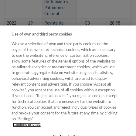
de Turismo y
Patrimonio
Cultural
2022
19
Revista de
C3
28.98
Estudios
Use of own and third party cookies
Andaluces
We use a selection of own and third party cookies on the
2022
12
Revista de
C2
40.63
pages of this website: Technical cookies, which are necessary
Teledetección
to use the website; preference or customization cookies,
2022
9
Scripta Nova.
C2
46.85
allow some features of the general options of the website to
Revista
be tailored; analytics or measurement cookies, which we use
Electrónica de
to generate aggregate data on website usage and statistics,
Geografía y
behavioral adversiting cookies, witch are used to display
relevant content and adversiting. If you choose "Accept all
Ciencias
cookies", you accept the use of all cookies without exception.
Sociales
If you choose "Reject all cookies", you reject all cookies except
2022
17
Vegueta.
C3
32.33
for technical cookies that are necessary for the website to
Anuario de la
function. You can accept and reject individual types of cookies
Facultad de
and revoke your consent for the future at any time by clicking
Geografía e
on "Settings".
Historia
Cookies privacy