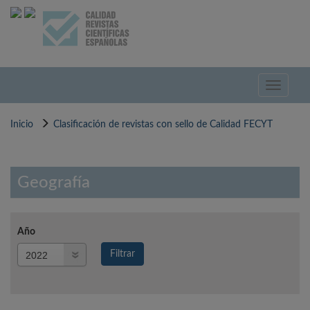
Pasar
al
contenido
principal
Toggle
navigati
Inicio
Clasificación de revistas con sello de Calidad FECYT
Geografía
Año
Año
Filtrar
Año