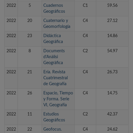
2022
5
Cuadernos
C1
59.56
Geográficos
2022
20
Cuaternario y
C4
27.12
Geomorfología
2022
23
Didáctica
C4
14.86
Geográfica
2022
8
Documents
C2
54.97
d'Anàlisi
Geogràfica
2022
21
Ería. Revista
C4
26.73
Cuatrimestral
de Geografía
2022
26
Espacio, Tiempo
C4
14.75
y Forma. Serie
VI, Geografía
2022
11
Estudios
C2
42.37
Geográficos
2022
22
Geofocus.
C4
24.62