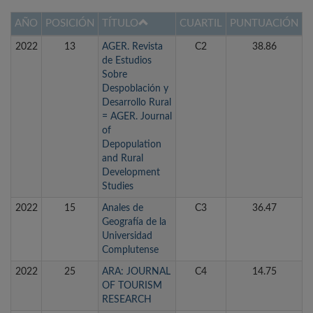
AÑO
POSICIÓN
TÍTULO
CUARTIL
PUNTUACIÓN
2022
13
AGER. Revista
C2
38.86
de Estudios
Sobre
Despoblación y
Desarrollo Rural
= AGER. Journal
of
Depopulation
and Rural
Development
Studies
2022
15
Anales de
C3
36.47
Geografía de la
Universidad
Complutense
2022
25
ARA: JOURNAL
C4
14.75
OF TOURISM
RESEARCH