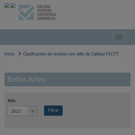
Pasar
al
contenido
principal
Toggle
navigati
Inicio
Clasificación de revistas con sello de Calidad FECYT
Bellas Artes
Año
Año
Filtrar
Año