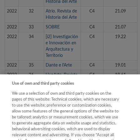
Historia del Arte
2022
32
Atrio. Revista de
C4
21.09
Historia del Arte
2022
33
SOBRE
C4
21.07
2022
34
[i2] Investigación
C4
19.22
e Innovación en
Arquitectura y
Territorio
2022
35
Dante e l'Arte
C4
19.01
2022
36
UcoArte. Revista
C4
18.61
de Teoría e
Use of own and third party cookies
Historia del Arte
We use a selection of own and third party cookies on the
2022
37
Diferents.
C4
18.57
pages of this website: Technical cookies, which are necessary
Revista de
to use the website; preference or customization cookies,
museus
allow some features of the general options of the website to
be tailored; analytics or measurement cookies, which we use
2022
38
ASRI. Arte y
C4
14.95
to generate aggregate data on website usage and statistics,
Sociedad. Revista
behavioral adversiting cookies, witch are used to display
de Investigación
relevant content and adversiting. If you choose "Accept all
en Arte y