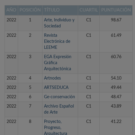
AÑO
POSICIÓN
TÍTULO
CUARTIL
PUNTUACIÓN
2022
1
Arte, Individuo y
C1
98.67
Sociedad
2022
2
Revista
C1
61.49
Electrónica de
LEEME
2022
3
EGA Expresión
C1
60.76
Gráfica
Arquitectónica
2022
4
Artnodes
C1
54.10
2022
5
ARTSEDUCA
C1
49.44
2022
6
Ge-conservación
C1
48.47
2022
7
Archivo Español
C1
43.89
de Arte
2022
8
Proyecto,
C1
41.22
Progreso,
Arquitectura