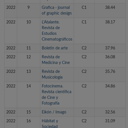
2022
9
Grafica · journal
C1
38.44
of graphic design
2022
10
L'Atalante.
C1
38.17
Revista de
Estudios
Cinematográficos
2022
11
Boletín de arte
C2
37.96
2022
12
Revista de
C2
36.08
Medicina y Cine
2022
13
Revista de
C2
35.76
Musicología
2022
14
Fotocinema.
C2
34.86
Revista científica
de Cine y
Fotografía
2022
15
Eikón / Imago
C2
32.56
2022
16
Hábitat y
C2
31.09
Sociedad