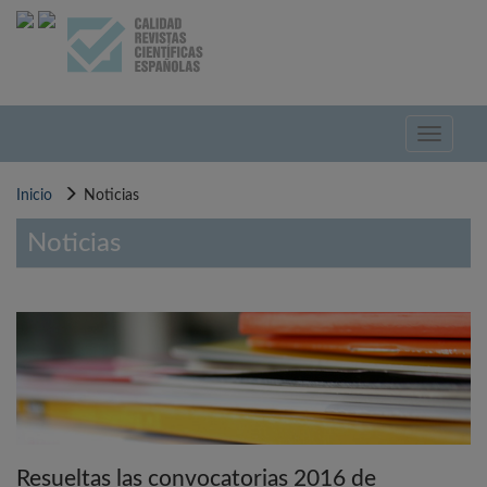
Pasar
al
contenido
principal
Toggle
navigati
Inicio
Noticias
Noticias
Resueltas las convocatorias 2016 de