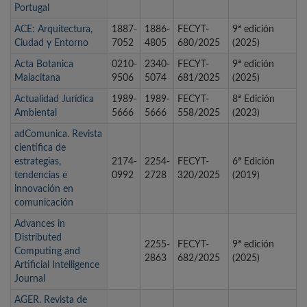
Portugal
ACE: Arquitectura,
1887-
1886-
FECYT-
9ª edición
Ciudad y Entorno
7052
4805
680/2025
(2025)
Acta Botanica
0210-
2340-
FECYT-
9ª edición
Malacitana
9506
5074
681/2025
(2025)
Actualidad Jurídica
1989-
1989-
FECYT-
8ª Edición
Ambiental
5666
5666
558/2025
(2023)
adComunica. Revista
científica de
estrategias,
2174-
2254-
FECYT-
6ª Edición
tendencias e
0992
2728
320/2025
(2019)
innovación en
comunicación
Advances in
Distributed
2255-
FECYT-
9ª edición
Computing and
2863
682/2025
(2025)
Artificial Intelligence
Journal
AGER. Revista de