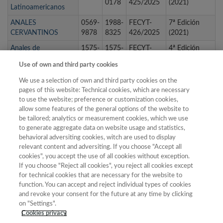
0178
425/2025
(2021)
Latinoamericanos
ANALES
0569-
1988-
FECYT-
7ª Edición
CERVANTINOS
9878
8325
426/2025
(2021)
Anales de
1575-
1575-
FECYT-
4ª Edición
Documentación
2437
2437
112/2025
(2014)
Use of own and third party cookies
Anales de Filología
0213-
1989-
FECYT-
6ª Edición
We use a selection of own and third party cookies on the
Francesa
2958
4678
323/2025
(2019)
pages of this website: Technical cookies, which are necessary
Anales de Geografía
to use the website; preference or customization cookies,
0211-
1988-
FECYT-
3ª Edición
de la Universidad
allow some features of the general options of the website to
9803
2378
080/2025
(2012)
be tailored; analytics or measurement cookies, which we use
Complutense
to generate aggregate data on website usage and statistics,
Anales de Historia
0214-
1988-
FECYT-
7ª Edición
behavioral adversiting cookies, witch are used to display
del Arte
6452
2491
427/2025
(2021)
relevant content and adversiting. If you choose "Accept all
cookies", you accept the use of all cookies without exception.
If you choose "Reject all cookies", you reject all cookies except
for technical cookies that are necessary for the website to
1
2
3
4
5
6
7
8
9
…
function. You can accept and reject individual types of cookies
and revoke your consent for the future at any time by clicking
siguiente ›
última »
on "Settings".
Cookies privacy