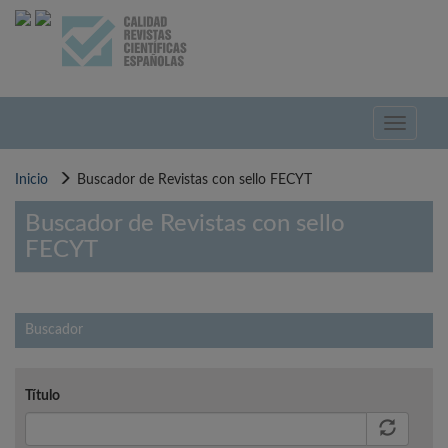
Pasar
al
contenido
principal
Toggle
navigati
Inicio
Buscador de Revistas con sello FECYT
Buscador de Revistas con sello
FECYT
Buscador
Título