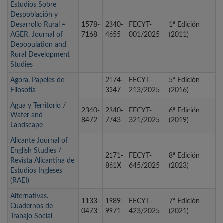
Estudios Sobre
Despoblación y
Desarrollo Rural =
1578-
2340-
FECYT-
1ª Edición
AGER. Journal of
7168
4655
001/2025
(2011)
Depopulation and
Rural Development
Studies
Agora. Papeles de
2174-
FECYT-
5ª Edición
Filosofía
3347
213/2025
(2016)
Agua y Territorio /
2340-
2340-
FECYT-
6ª Edición
Water and
8472
7743
321/2025
(2019)
Landscape
Alicante Journal of
English Studies /
2171-
FECYT-
8ª Edición
Revista Alicantina de
861X
645/2025
(2023)
Estudios Ingleses
(RAEI)
Alternativas.
1133-
1989-
FECYT-
7ª Edición
Cuadernos de
0473
9971
423/2025
(2021)
Trabajo Social