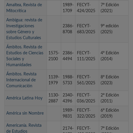
Amaltea, Revista de
1989-
FECYT-
7ª Edición
Mitocrítica
1709
424/2025
(2021)
Ambigua: revista de
Investigaciones
2386-
FECYT-
9ª edición
sobre Género y
8708
683/2025
(2025)
Estudios Culturales
Ámbitos. Revista de
Estudios de Ciencias
1575-
2386-
FECYT-
4ª Edición
Sociales y
2100
4494
111/2025
(2014)
Humanidades
Ámbitos. Revista
1139-
1988-
FECYT-
8ª Edición
Internacional de
1979
5733
561/2025
(2023)
Comunicación
1130-
2340-
FECYT-
2ª Edición
América Latina Hoy
2887
4396
036/2025
(2011)
1989-
FECYT-
6ª Edición
América sin Nombre
9831
322/2025
(2019)
Americanía. Revista
2174-
FECYT-
7ª Edición
de Estudios