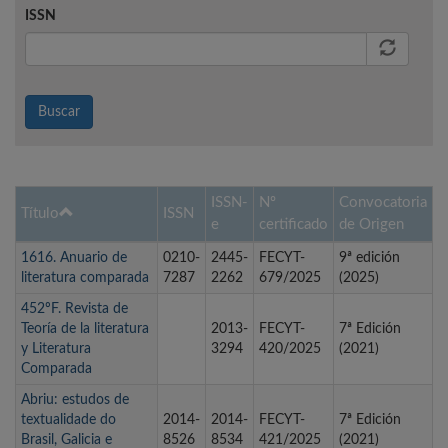
ISSN
Buscar
ISSN-
Nº
Convocatoria
Título
ISSN
e
certificado
de Origen
1616. Anuario de
0210-
2445-
FECYT-
9ª edición
literatura comparada
7287
2262
679/2025
(2025)
452ºF. Revista de
Teoría de la literatura
2013-
FECYT-
7ª Edición
y Literatura
3294
420/2025
(2021)
Comparada
Abriu: estudos de
textualidade do
2014-
2014-
FECYT-
7ª Edición
Brasil, Galicia e
8526
8534
421/2025
(2021)