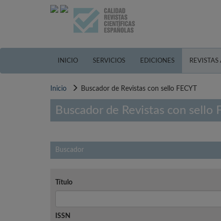
Pasar
al
contenido
principal
INICIO
SERVICIOS
EDICIONES
REVISTAS
Inicio
Buscador de Revistas con sello FECYT
Buscador de Revistas con sello
Buscador
Título
ISSN