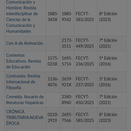
Comunicación y
Hombre: Revista
interdisciplinar de
1885-
1885-
FECYT-
8ª Edición
Ciencias de la
365X
9542
583/2025
(2023)
Comunicación y
Humanidades
2173-
FECYT-
7ª Edición
Con A de Animación
3511
449/2025
(2021)
Contextos
1575-
1695-
FECYT-
5ª Edición
Educativos. Revista
023X
5714
236/2025
(2016)
de Educación
Contrastes. Revista
1136-
2659-
FECYT-
5ª Edición
Internacional de
4076
921X
237/2025
(2016)
Filosofía
Creneida. Anuario de
2340-
FECYT-
7ª Edición
literaturas hispánicas
8960
450/2025
(2021)
CRÓNICA
0210-
2695-
FECYT-
8ª Edición
TRIBUTARIA.NUEVA
2919
7566
585/2025
(2023)
ÉPOCA