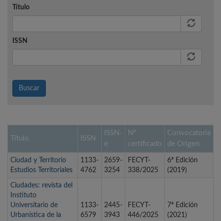
Título
ISSN
Buscar
ISSN-
Nº
Convocatoria
Título
ISSN
e
certificado
de Origen
Ciudad y Territorio
1133-
2659-
FECYT-
6ª Edición
Estudios Territoriales
4762
3254
338/2025
(2019)
Ciudades: revista del
Instituto
Universitario de
1133-
2445-
FECYT-
7ª Edición
Urbanística de la
6579
3943
446/2025
(2021)