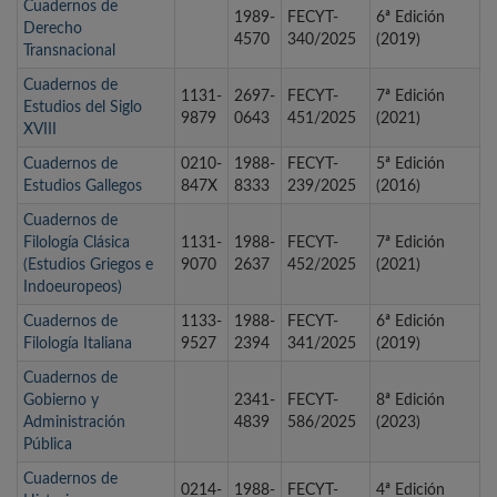
Cuadernos de
1989-
FECYT-
6ª Edición
Derecho
4570
340/2025
(2019)
Transnacional
Cuadernos de
1131-
2697-
FECYT-
7ª Edición
Estudios del Siglo
9879
0643
451/2025
(2021)
XVIII
Cuadernos de
0210-
1988-
FECYT-
5ª Edición
Estudios Gallegos
847X
8333
239/2025
(2016)
Cuadernos de
Filología Clásica
1131-
1988-
FECYT-
7ª Edición
(Estudios Griegos e
9070
2637
452/2025
(2021)
Indoeuropeos)
Cuadernos de
1133-
1988-
FECYT-
6ª Edición
Filología Italiana
9527
2394
341/2025
(2019)
Cuadernos de
Gobierno y
2341-
FECYT-
8ª Edición
Administración
4839
586/2025
(2023)
Pública
Cuadernos de
0214-
1988-
FECYT-
4ª Edición