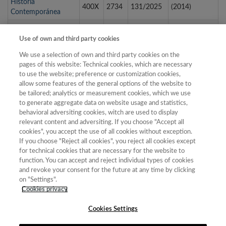
Historia
400X
2734
131/2025
(2014)
Contemporánea
CUADERNOS DE
0214-
1988-
FECYT-
3ª Edición
HISTORIA
Use of own and third party cookies
4018
2475
086/2025
(2012)
MODERNA
We use a selection of own and third party cookies on the
Cuadernos de
pages of this website: Technical cookies, which are necessary
2173-
FECYT-
6ª Edición
Ilustración y
to use the website; preference or customization cookies,
0687
342/2025
(2019)
Romanticismo
allow some features of the general options of the website to
be tailored; analytics or measurement cookies, which we use
Cuadernos de
to generate aggregate data on website usage and statistics,
0211-
1699-
FECYT-
7ª Edición
Investigación
behavioral adversiting cookies, witch are used to display
0547
292X
453/2025
(2021)
Filológica
relevant content and adversiting. If you choose "Accept all
cookies", you accept the use of all cookies without exception.
If you choose "Reject all cookies", you reject all cookies except
for technical cookies that are necessary for the website to
« primera
‹ anterior
1
2
3
4
5
6
7
function. You can accept and reject individual types of cookies
and revoke your consent for the future at any time by clicking
8
9
…
siguiente ›
última »
on "Settings".
Cookies privacy
Mostrando 101 - 125 de 587 resultados
Cookies Settings