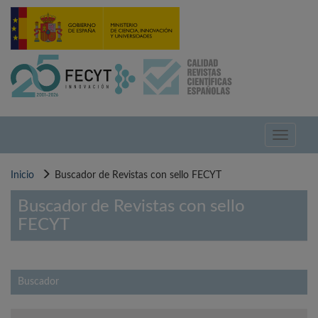
Pasar
al
contenido
principal
Toggle
navigati
Inicio
Buscador de Revistas con sello FECYT
Buscador de Revistas con sello
FECYT
Buscador