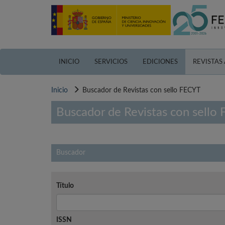
Pasar
al
contenido
principal
INICIO
SERVICIOS
EDICIONES
REVISTAS
Inicio
Buscador de Revistas con sello FECYT
Buscador de Revistas con sello
Buscador
Título
ISSN