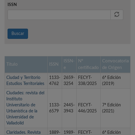
ISSN
Buscar
ISSN-
Nº
Convocatoria
Título
ISSN
e
certificado
de Origen
Ciudad y Territorio
1133-
2659-
FECYT-
6ª Edición
Estudios Territoriales
4762
3254
338/2025
(2019)
Ciudades: revista del
Instituto
Universitario de
1133-
2445-
FECYT-
7ª Edición
Urbanística de la
6579
3943
446/2025
(2021)
Universidad de
Valladolid
Claridades. Revista
1889-
1989-
FECYT-
6ª Edición