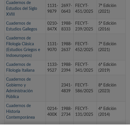
Cuadernos de
1131-
2697-
FECYT-
7ª Edición
Estudios del Siglo
9879
0643
451/2025
(2021)
XVIII
Cuadernos de
0210-
1988-
FECYT-
5ª Edición
Estudios Gallegos
847X
8333
239/2025
(2016)
Cuadernos de
Filología Clásica
1131-
1988-
FECYT-
7ª Edición
(Estudios Griegos e
9070
2637
452/2025
(2021)
Indoeuropeos)
Cuadernos de
1133-
1988-
FECYT-
6ª Edición
Filología Italiana
9527
2394
341/2025
(2019)
Cuadernos de
Gobierno y
2341-
FECYT-
8ª Edición
Administración
4839
586/2025
(2023)
Pública
Cuadernos de
0214-
1988-
FECYT-
4ª Edición
Historia
400X
2734
131/2025
(2014)
Contemporánea
CUADERNOS DE
0214-
1988-
FECYT-
3ª Edición