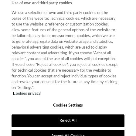
HISTORIA
Use of own and third party cookies
4018
2475
086/2025
(2012)
MODERNA
We use a selection of own and third party cookies on the
Cuadernos de
pages of this website: Technical cookies, which are necessary
2173-
FECYT-
6ª Edición
Ilustración y
to use the website; preference or customization cookies,
0687
342/2025
(2019)
Romanticismo
allow some features of the general options of the website to
be tailored; analytics or measurement cookies, which we use
Cuadernos de
to generate aggregate data on website usage and statistics,
0211-
1699-
FECYT-
7ª Edición
Investigación
behavioral adversiting cookies, witch are used to display
0547
292X
453/2025
(2021)
Filológica
relevant content and adversiting. If you choose "Accept all
cookies", you accept the use of all cookies without exception.
If you choose "Reject all cookies", you reject all cookies except
for technical cookies that are necessary for the website to
« primera
‹ anterior
1
2
3
4
5
6
7
function. You can accept and reject individual types of cookies
and revoke your consent for the future at any time by clicking
8
9
…
siguiente ›
última »
on "Settings".
Cookies privacy
Mostrando 101 - 125 de 587 resultados
Cookies Settings
Reject All
Contacto
|
Tabla de Instituciones
|
Política de Cookies
|
Política de
calidad
|
Aviso Legal y Política de Privacidad