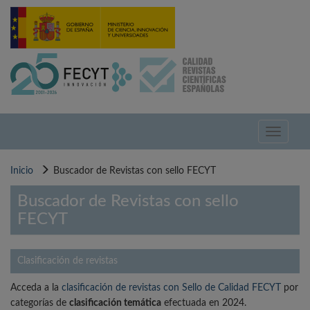
Pasar
al
contenido
principal
Toggle
navigati
Inicio
Buscador de Revistas con sello FECYT
Buscador de Revistas con sello
FECYT
Clasificación de revistas
Acceda a la
clasificación de revistas con Sello de Calidad FECYT
por
categorías de
clasificación temática
efectuada en 2024.