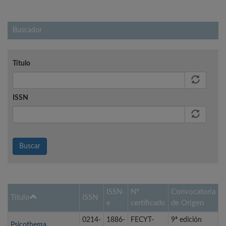
Buscador
Título
ISSN
Buscar
ISSN-
Nº
Convocatoria
Título
ISSN
e
certificado
de Origen
0214-
1886-
FECYT-
9ª edición
Psicothema