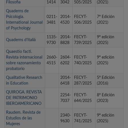
Filosofia
1414
3042
505/2025
(2021)
Quaderns de
Psicologia.
0211-
2014-
FECYT-
7ª Edición
International Journal
3481
4520
506/2025
(2021)
of Psychology
1135-
2014-
FECYT-
9ª edición
Quaderns d’Italià
9730
8828
739/2025
(2025)
Quaestio facti.
Revista internacional
2660-
2604-
FECYT-
9ª edición
sobre razonamiento
4515
6202
740/2025
(2025)
probatorio
Qualitative Research
2014-
FECYT-
5ª Edición
in Education
6418
287/2025
(2016)
QUIROGA. REVISTA
2254-
FECYT-
8ª Edición
DE PATRIMONIO
7037
644/2025
(2023)
IBEROAMERICANO
Raudem. Revista de
2340-
FECYT-
9ª edición
Estudios de las
9630
741/2025
(2025)
Mujeres