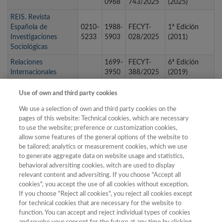
0968
743/2025
(2025)
REIS. Revista
Española de
0210-
1988-
FECYT-
1ª Edición
Investigaciones
5233
5903
028/2025
(2011)
Sociológicas
Relaciones
1699-
FECYT-
6ª Edición
Internacionales
3950
388/2025
(2019)
RELATEC - Revista
1695-
1695-
FECYT-
5ª Edición
Use of own and third party cookies
Latinoamericana de
288X
288X
291/2025
(2016)
Tecnología Educativa
We use a selection of own and third party cookies on the
pages of this website: Technical cookies, which are necessary
RELIES. Revista del
to use the website; preference or customization cookies,
Laboratorio
allow some features of the general options of the website to
Iberoamericano para
2659-
FECYT-
9ª edición
be tailored; analytics or measurement cookies, which we use
el Estudio
8620
744/2025
(2025)
to generate aggregate data on website usage and statistics,
Sociohstórico de las
behavioral adversiting cookies, witch are used to display
Sexualidades
relevant content and adversiting. If you choose "Accept all
cookies", you accept the use of all cookies without exception.
If you choose "Reject all cookies", you reject all cookies except
for technical cookies that are necessary for the website to
« primera
‹ anterior
…
12
13
14
15
16
function. You can accept and reject individual types of cookies