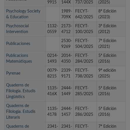
9915
144X
737/2025
(2025)
Psychology Society
1989-
FECYT-
8ª Edición
& Education
709X
642/2025
(2023)
Psychosocial
1132-
2173-
FECYT-
3ª Edición
Intervention
0559
4712
100/2025
(2012)
2530-
FECYT-
7ª Edición
Publicaciones
9269
504/2025
(2021)
Publicacions
0214-
2014-
FECYT-
5ª Edición
Matemàtiques
1493
4350
284/2025
(2016)
0079-
2339-
FECYT-
9ª edición
Pyrenae
8215
9171
738/2025
(2025)
Quaderns de
1135-
2444-
FECYT-
5ª Edición
Filologia. Estudis
416X
1449
285/2025
(2016)
Lingüístics
Quaderns de
1135-
2444-
FECYT-
5ª Edición
Filologia. Estudis
4178
1457
286/2025
(2016)
Literaris
Quaderns de
2341-
2341-
FECYT-
7ª Edición