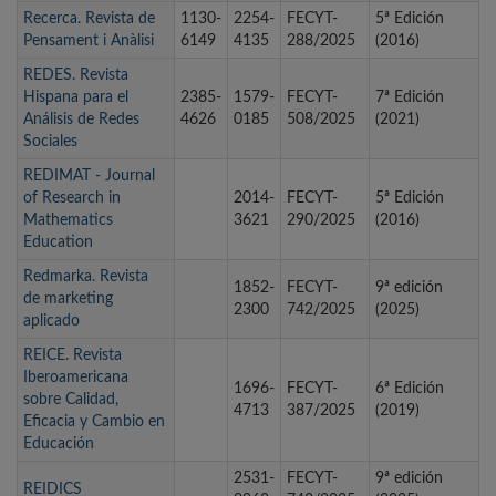
Recerca. Revista de
1130-
2254-
FECYT-
5ª Edición
Pensament i Anàlisi
6149
4135
288/2025
(2016)
REDES. Revista
Hispana para el
2385-
1579-
FECYT-
7ª Edición
Análisis de Redes
4626
0185
508/2025
(2021)
Sociales
REDIMAT - Journal
of Research in
2014-
FECYT-
5ª Edición
Mathematics
3621
290/2025
(2016)
Education
Redmarka. Revista
1852-
FECYT-
9ª edición
de marketing
2300
742/2025
(2025)
aplicado
REICE. Revista
Iberoamericana
1696-
FECYT-
6ª Edición
sobre Calidad,
4713
387/2025
(2019)
Eficacia y Cambio en
Educación
2531-
FECYT-
9ª edición
REIDICS