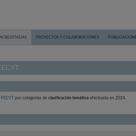
 ACREDITADAS
PROYECTOS Y COLABORACIONES
PUBLICACION
 FECYT
ad FECYT
por categorías de
clasificación temática
efectuada en 2024.