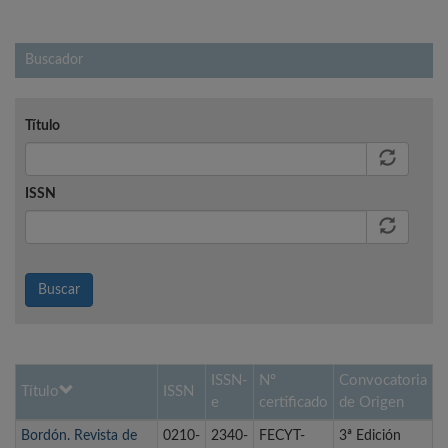
Buscador
Título
ISSN
Buscar
ISSN-
Nº
Convocatoria
Título
ISSN
e
certificado
de Origen
Bordón. Revista de
0210-
2340-
FECYT-
3ª Edición