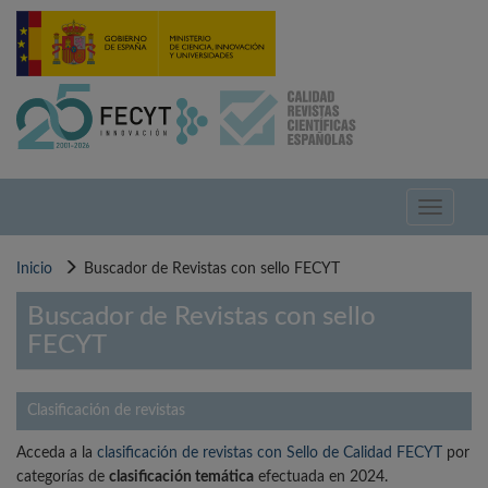
Pasar
al
contenido
principal
Toggle
navigati
Inicio
Buscador de Revistas con sello FECYT
Buscador de Revistas con sello
FECYT
Clasificación de revistas
Acceda a la
clasificación de revistas con Sello de Calidad FECYT
por
categorías de
clasificación temática
efectuada en 2024.