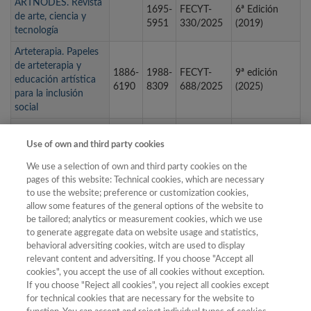
ARTNODES. Revista
1695-
FECYT-
6ª Edición
de arte, ciencia y
5951
330/2025
(2019)
tecnología
Arteterapia. Papeles
de arteterapia y
1886-
1988-
FECYT-
9ª edición
educación artística
6190
8309
688/2025
(2025)
para la inclusión
social
ARTEFACTOS.
REVISTA DE
Use of own and third party cookies
1989-
FECYT-
8ª Edición
ESTUDIOS SOBRE
3612
571/2025
(2023)
We use a selection of own and third party cookies on the
LA CIENCIA Y LA
pages of this website: Technical cookies, which are necessary
TECNOLOGÍA
to use the website; preference or customization cookies,
Arte, Individuo y
1988-
FECYT-
4ª Edición
allow some features of the general options of the website to
be tailored; analytics or measurement cookies, which we use
Sociedad
2408
121/2025
(2014)
to generate aggregate data on website usage and statistics,
Arte y Políticas de
1989-
FECYT-
7ª Edición
behavioral adversiting cookies, witch are used to display
Identidad
8452
432/2025
(2021)
relevant content and adversiting. If you choose "Accept all
cookies", you accept the use of all cookies without exception.
If you choose "Reject all cookies", you reject all cookies except
for technical cookies that are necessary for the website to
« primera
‹ anterior
…
16
17
18
19
20