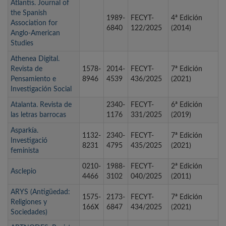
Atlantis. Journal of
the Spanish
1989-
FECYT-
4ª Edición
Association for
6840
122/2025
(2014)
Anglo-American
Studies
Athenea Digital.
Revista de
1578-
2014-
FECYT-
7ª Edición
Pensamiento e
8946
4539
436/2025
(2021)
Investigación Social
Atalanta. Revista de
2340-
FECYT-
6ª Edición
las letras barrocas
1176
331/2025
(2019)
Asparkía.
1132-
2340-
FECYT-
7ª Edición
Investigació
8231
4795
435/2025
(2021)
feminista
0210-
1988-
FECYT-
2ª Edición
Asclepio
4466
3102
040/2025
(2011)
ARYS (Antigüedad:
1575-
2173-
FECYT-
7ª Edición
Religiones y
166X
6847
434/2025
(2021)
Sociedades)