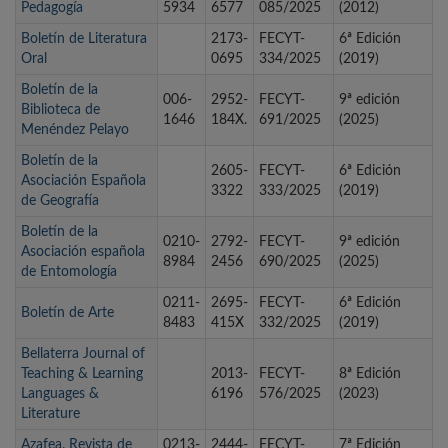
Pedagogía
5934
6577
085/2025
(2012)
Boletín de Literatura
2173-
FECYT-
6ª Edición
Oral
0695
334/2025
(2019)
Boletín de la
006-
2952-
FECYT-
9ª edición
Biblioteca de
1646
184X.
691/2025
(2025)
Menéndez Pelayo
Boletín de la
2605-
FECYT-
6ª Edición
Asociación Española
3322
333/2025
(2019)
de Geografía
Boletín de la
0210-
2792-
FECYT-
9ª edición
Asociación española
8984
2456
690/2025
(2025)
de Entomología
0211-
2695-
FECYT-
6ª Edición
Boletín de Arte
8483
415X
332/2025
(2019)
Bellaterra Journal of
Teaching & Learning
2013-
FECYT-
8ª Edición
Languages &
6196
576/2025
(2023)
Literature
Azafea. Revista de
0213-
2444-
FECYT-
7ª Edición