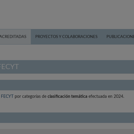
 ACREDITADAS
PROYECTOS Y COLABORACIONES
PUBLICACION
 FECYT
ad FECYT
por categorías de
clasificación temática
efectuada en 2024.