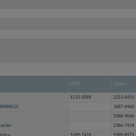
ISSN
ISSN-e
1133-309X
2253-8410
ERRÁNEOS
1887-4460
1988-9046
cación
2386-7418
nómica
1699-7476
1989-8975