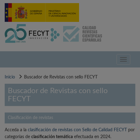
Pasar
al
contenido
principal
Toggle
navigati
Inicio
Buscador de Revistas con sello FECYT
Buscador de Revistas con sello
FECYT
Clasificación de revistas
Acceda a la
clasificación de revistas con Sello de Calidad FECYT
por
categorías de
clasificación temática
efectuada en 2024.