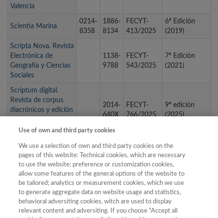
Valencia
0214-
1886-
FECYT-
6ª Edición
Scientia Marina
8358
8134
413/2025
(2019)
Scripta Nova. Revista
Electrónica de
1138-
FECYT-
7ª Edición
Geografía y Ciencias
9788
543/2025
(2021)
Sociales
Scriptum digital.
Revista de corpus
2014-
FECYT-
9ª edición
diacrónicos y edición
640X
766/2025
(2025)
digital en lenguas
iberorrománicas
Use of own and third party cookies
SEDERI. Yearbook of
We use a selection of own and third party cookies on the
The Spanish and
pages of this website: Technical cookies, which are necessary
1135-
1135-
FECYT-
1ª Edición
Portuguese Society
to use the website; preference or customization cookies,
7789
7789
031/2025
(2011)
For English
allow some features of the general options of the website to
be tailored; analytics or measurement cookies, which we use
Renaissance Studies
to generate aggregate data on website usage and statistics,
1130-
2340-
FECYT-
4ª Edición
behavioral adversiting cookies, witch are used to display
Sendebar
5509
2415
201/2025
(2014)
relevant content and adversiting. If you choose "Accept all