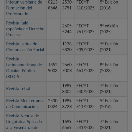
Interuniversitaria de
0213-
2530-
FECYT-
5ª Edición
Formación del
8646
3791
310/2025
(2016)
Profesorado
Revista Ítalo-
2605-
FECYT-
9ª edición
española de Derecho
5244
761/2025
(2025)
Procesal
Revista Latina de
1138-
FECYT-
7ª Edición
Comunicación Social
5820
539/2025
(2021)
Revista
Latinoamericana de
1852-
2660-
FECYT-
8ª Edición
Opinión Pública
9003
700X
661/2025
(2023)
(RLOP)
1989-
FECYT-
7ª Edición
Revista Letral
3302
540/2025
(2021)
Revista Mediterránea
2530-
1989-
FECYT-
5ª Edición
de Comunicación
0024
872X
311/2025
(2016)
Revista Nebrija de
Lingüística Aplicada
1699-
FECYT-
7ª Edición
a la Enseñanza de
6569
541/2025
(2021)