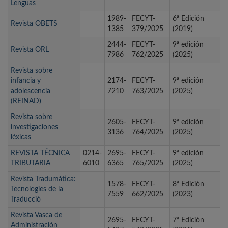
Lenguas
1989-
FECYT-
6ª Edición
Revista OBETS
1385
379/2025
(2019)
2444-
FECYT-
9ª edición
Revista ORL
7986
762/2025
(2025)
Revista sobre
infancia y
2174-
FECYT-
9ª edición
adolescencia
7210
763/2025
(2025)
(REINAD)
Revista sobre
2605-
FECYT-
9ª edición
investigaciones
3136
764/2025
(2025)
léxicas
REVISTA TÉCNICA
0214-
2695-
FECYT-
9ª edición
TRIBUTARIA
6010
6365
765/2025
(2025)
Revista Tradumàtica:
1578-
FECYT-
8ª Edición
Tecnologies de la
7559
662/2025
(2023)
Traducció
Revista Vasca de
2695-
FECYT-
7ª Edición
Administración