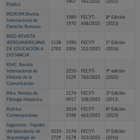
5407
542/2025
(2021)
Pública
RIDROM.Revista
1989-
FECYT-
8ª Edición
Internacional de
1970
658/2025
(2023)
Derecho Romano
RIED-REVISTA
IBEROAMERICANA
1138-
1390-
FECYT-
5ª Edición
DE EDUCACIÓN A
2783
3306
312/2025
(2016)
DISTANCIA
RIHC. Revista
Internacional de
2255-
FECYT-
9ª edición
Historia de la
5129
760/2025
(2025)
Comunicación
Rilce. Revista de
2174-
FECYT-
3ª Edición
Filología Hispánica
0917
108/2025
(2012)
Rúbrica
2014-
FECYT-
8ª Edición
Contemporánea
5748
663/2025
(2023)
Saguntum - Papeles
del laboratorio de
0210-
2174-
FECYT-
5ª Edición
Arqueología de
3729
517X
313/2025
(2016)