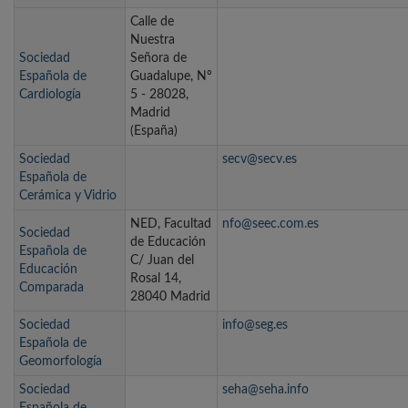
Calle de
Nuestra
Sociedad
Señora de
Española de
Guadalupe, Nº
Cardiología
5 - 28028,
Madrid
(España)
Sociedad
secv@secv.es
Española de
Cerámica y Vidrio
NED, Facultad
nfo@seec.com.es
Sociedad
de Educación
Española de
C/ Juan del
Educación
Rosal 14,
Comparada
28040 Madrid
Sociedad
info@seg.es
Española de
Geomorfología
Sociedad
seha@seha.info