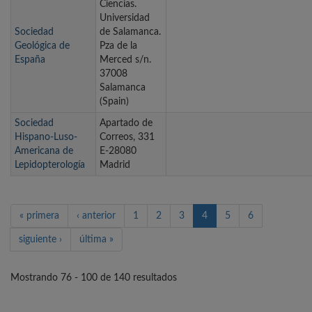
Ciencias.
Universidad
Sociedad
de Salamanca.
Geológica de
Pza de la
España
Merced s/n.
37008
Salamanca
(Spain)
Sociedad
Apartado de
Hispano-Luso-
Correos, 331
Americana de
E-28080
Lepidopterología
Madrid
« primera
‹ anterior
1
2
3
4
5
6
siguiente ›
última »
Mostrando 76 - 100 de 140 resultados