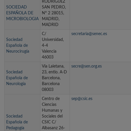
RODRIGUEZ
SOCIEDAD
SAN PEDRO,
ESPAÑOLA DE
Nº 2 28015,
MICROBIOLOGIA
MADRID,
MADRID
C/
secretaria@senec.es
Sociedad
Universidad,
Española de
4-4
Neurocirugía
Valencia
46003
Vía Laietana,
secre@sen.org.es
Sociedad
23, entlo. A-D
Española de
Barcelona,
Neurología
Barcelona
08003
Centro de
sep@csic.es
Ciencias
Humanas y
Sociedad
Sociales del
Española de
CSIC C/
Pedagogía
Albasanz 26-