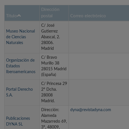
Dirección
Título
postal
Correo electrónico
C/ José
Museo Nacional
Gutierrez
de Ciencias
Abascal, 2.
Naturales
28006.
Madrid
C/ Bravo
Organización de
Murillo 38
Estados
28015 Madrid
Iberoamericanos
(España)
C/ Princesa 29
Portal Derecho
2º Dcha.
S.A.
28008
Madrid.
Dirección:
dyna@revistadyna.com
Alameda
Publicaciones
Mazarredo 69,
DYNA SL
3º, 48009,