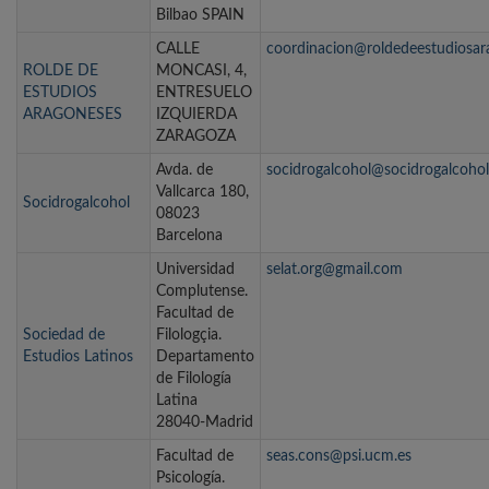
Bilbao SPAIN
CALLE
coordinacion@roldedeestudiosar
ROLDE DE
MONCASI, 4,
ESTUDIOS
ENTRESUELO
ARAGONESES
IZQUIERDA
ZARAGOZA
Avda. de
socidrogalcohol@socidrogalcohol
Vallcarca 180,
Socidrogalcohol
08023
Barcelona
Universidad
selat.org@gmail.com
Complutense.
Facultad de
Sociedad de
Filologçia.
Estudios Latinos
Departamento
de Filología
Latina
28040-Madrid
Facultad de
seas.cons@psi.ucm.es
Psicología.