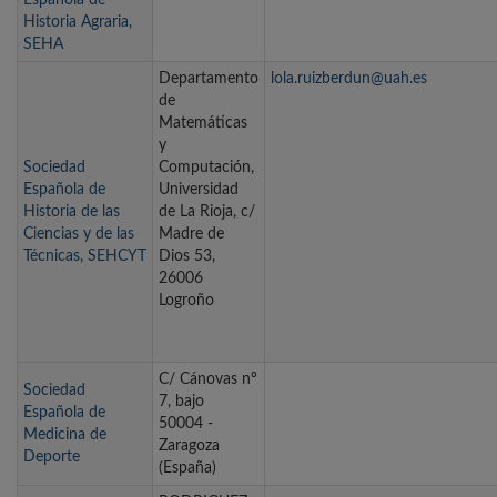
Española de
Historia Agraria,
SEHA
Departamento
lola.ruizberdun@uah.es
de
Matemáticas
y
Sociedad
Computación,
Española de
Universidad
Historia de las
de La Rioja, c/
Ciencias y de las
Madre de
Técnicas, SEHCYT
Dios 53,
26006
Logroño
C/ Cánovas nº
Sociedad
7, bajo
Española de
50004 -
Medicina de
Zaragoza
Deporte
(España)