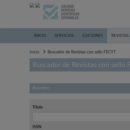
Pasar
al
contenido
principal
INICIO
SERVICIOS
EDICIONES
REVISTAS
Inicio
Buscador de Revistas con sello FECYT
Buscador de Revistas con sello
Buscador
Título
ISSN