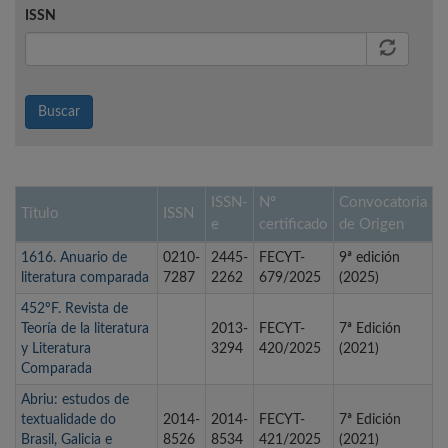
ISSN
Buscar
ISSN-
Nº
Convocatoria
Título
ISSN
e
certificado
de Origen
1616. Anuario de
0210-
2445-
FECYT-
9ª edición
literatura comparada
7287
2262
679/2025
(2025)
452ºF. Revista de
Teoría de la literatura
2013-
FECYT-
7ª Edición
y Literatura
3294
420/2025
(2021)
Comparada
Abriu: estudos de
textualidade do
2014-
2014-
FECYT-
7ª Edición
Brasil, Galicia e
8526
8534
421/2025
(2021)