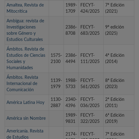
Amaltea, Revista de
1989-
FECYT-
7ª Edición
Mitocrítica
1709
424/2025
(2021)
Ambigua: revista de
Investigaciones
2386-
FECYT-
9ª edición
sobre Género y
8708
683/2025
(2025)
Estudios Culturales
Ámbitos. Revista de
Estudios de Ciencias
1575-
2386-
FECYT-
4ª Edición
Sociales y
2100
4494
111/2025
(2014)
Humanidades
Ámbitos. Revista
1139-
1988-
FECYT-
8ª Edición
Internacional de
1979
5733
561/2025
(2023)
Comunicación
1130-
2340-
FECYT-
2ª Edición
América Latina Hoy
2887
4396
036/2025
(2011)
1989-
FECYT-
6ª Edición
América sin Nombre
9831
322/2025
(2019)
Americanía. Revista
2174-
FECYT-
7ª Edición
de Estudios