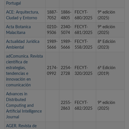
Portugal
ACE: Arquitectura,
1887-
1886-
FECYT-
9ª edición
Ciudad y Entorno
7052
4805
680/2025
(2025)
Acta Botanica
0210-
2340-
FECYT-
9ª edición
Malacitana
9506
5074
681/2025
(2025)
Actualidad Jurídica
1989-
1989-
FECYT-
8ª Edición
Ambiental
5666
5666
558/2025
(2023)
adComunica. Revista
científica de
estrategias,
2174-
2254-
FECYT-
6ª Edición
tendencias e
0992
2728
320/2025
(2019)
innovación en
comunicación
Advances in
Distributed
2255-
FECYT-
9ª edición
Computing and
2863
682/2025
(2025)
Artificial Intelligence
Journal
AGER. Revista de