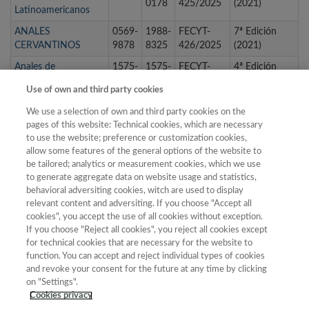
0178
425/2025
(2021)
Latinoamericanos
ANALES
0569-
1988-
FECYT-
7ª Edición
CERVANTINOS
9878
8325
426/2025
(2021)
Anales de
1575-
1575-
FECYT-
4ª Edición
Documentación
2437
2437
112/2025
(2014)
Use of own and third party cookies
Anales de Filología
0213-
1989-
FECYT-
6ª Edición
We use a selection of own and third party cookies on the
Francesa
2958
4678
323/2025
(2019)
pages of this website: Technical cookies, which are necessary
Anales de Geografía
to use the website; preference or customization cookies,
0211-
1988-
FECYT-
3ª Edición
de la Universidad
allow some features of the general options of the website to
9803
2378
080/2025
(2012)
be tailored; analytics or measurement cookies, which we use
Complutense
to generate aggregate data on website usage and statistics,
Anales de Historia
0214-
1988-
FECYT-
7ª Edición
behavioral adversiting cookies, witch are used to display
del Arte
6452
2491
427/2025
(2021)
relevant content and adversiting. If you choose "Accept all
cookies", you accept the use of all cookies without exception.
If you choose "Reject all cookies", you reject all cookies except
for technical cookies that are necessary for the website to
1
2
3
4
5
6
7
8
9
…
function. You can accept and reject individual types of cookies
and revoke your consent for the future at any time by clicking
siguiente ›
última »
on "Settings".
Cookies privacy