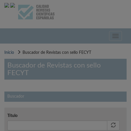
Pasar
al
contenido
principal
Toggle
navigati
Inicio
Buscador de Revistas con sello FECYT
Buscador de Revistas con sello
FECYT
Buscador
Título