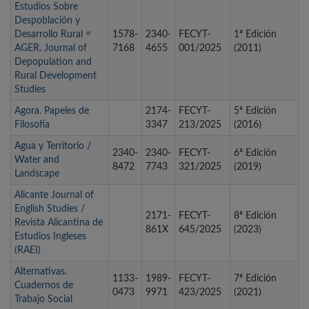
Estudios Sobre
Despoblación y
Desarrollo Rural =
1578-
2340-
FECYT-
1ª Edición
AGER. Journal of
7168
4655
001/2025
(2011)
Depopulation and
Rural Development
Studies
Agora. Papeles de
2174-
FECYT-
5ª Edición
Filosofía
3347
213/2025
(2016)
Agua y Territorio /
2340-
2340-
FECYT-
6ª Edición
Water and
8472
7743
321/2025
(2019)
Landscape
Alicante Journal of
English Studies /
2171-
FECYT-
8ª Edición
Revista Alicantina de
861X
645/2025
(2023)
Estudios Ingleses
(RAEI)
Alternativas.
1133-
1989-
FECYT-
7ª Edición
Cuadernos de
0473
9971
423/2025
(2021)
Trabajo Social