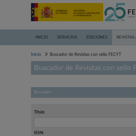
Pasar
al
contenido
principal
INICIO
SERVICIOS
EDICIONES
REVISTAS
Inicio
Buscador de Revistas con sello FECYT
Buscador de Revistas con sello
Buscador
Título
ISSN