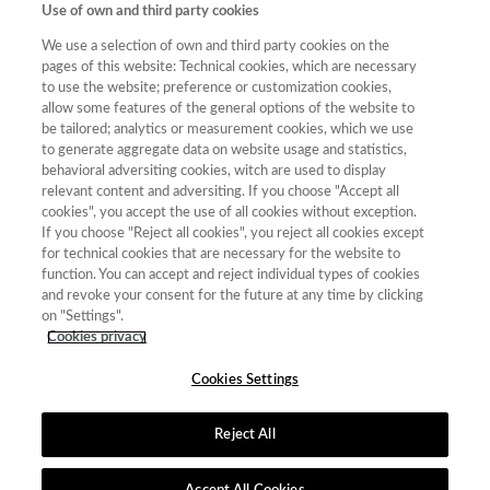
HISTORIA
Use of own and third party cookies
4018
2475
086/2025
(2012)
MODERNA
We use a selection of own and third party cookies on the
Cuadernos de
pages of this website: Technical cookies, which are necessary
2173-
FECYT-
6ª Edición
Ilustración y
to use the website; preference or customization cookies,
0687
342/2025
(2019)
Romanticismo
allow some features of the general options of the website to
be tailored; analytics or measurement cookies, which we use
Cuadernos de
to generate aggregate data on website usage and statistics,
0211-
1699-
FECYT-
7ª Edición
Investigación
behavioral adversiting cookies, witch are used to display
0547
292X
453/2025
(2021)
Filológica
relevant content and adversiting. If you choose "Accept all
cookies", you accept the use of all cookies without exception.
If you choose "Reject all cookies", you reject all cookies except
for technical cookies that are necessary for the website to
« primera
‹ anterior
1
2
3
4
5
6
7
function. You can accept and reject individual types of cookies
and revoke your consent for the future at any time by clicking
8
9
…
siguiente ›
última »
on "Settings".
Cookies privacy
Mostrando 101 - 125 de 587 resultados
Cookies Settings
Reject All
Contacto
|
Tabla de Instituciones
|
Política de Cookies
|
Política de
calidad
|
Aviso Legal y Política de Privacidad