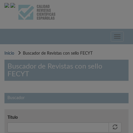
Pasar
al
contenido
principal
Toggle
navigati
Inicio
Buscador de Revistas con sello FECYT
Buscador de Revistas con sello
FECYT
Buscador
Título