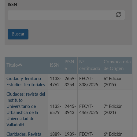
ISSN
Buscar
ISSN-
Nº
Convocatoria
Título
ISSN
e
certificado
de Origen
Ciudad y Territorio
1133-
2659-
FECYT-
6ª Edición
Estudios Territoriales
4762
3254
338/2025
(2019)
Ciudades: revista del
Instituto
Universitario de
1133-
2445-
FECYT-
7ª Edición
Urbanística de la
6579
3943
446/2025
(2021)
Universidad de
Valladolid
Claridades. Revista
1889-
1989-
FECYT-
6ª Edición