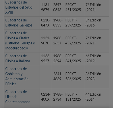
Cuadernos de
1131-
2697-
FECYT-
7ª Edición
Estudios del Siglo
9879
0643
451/2025
(2021)
XVIII
Cuadernos de
0210-
1988-
FECYT-
5ª Edición
Estudios Gallegos
847X
8333
239/2025
(2016)
Cuadernos de
Filología Clásica
1131-
1988-
FECYT-
7ª Edición
(Estudios Griegos e
9070
2637
452/2025
(2021)
Indoeuropeos)
Cuadernos de
1133-
1988-
FECYT-
6ª Edición
Filología Italiana
9527
2394
341/2025
(2019)
Cuadernos de
Gobierno y
2341-
FECYT-
8ª Edición
Administración
4839
586/2025
(2023)
Pública
Cuadernos de
0214-
1988-
FECYT-
4ª Edición
Historia
400X
2734
131/2025
(2014)
Contemporánea
CUADERNOS DE
0214-
1988-
FECYT-
3ª Edición