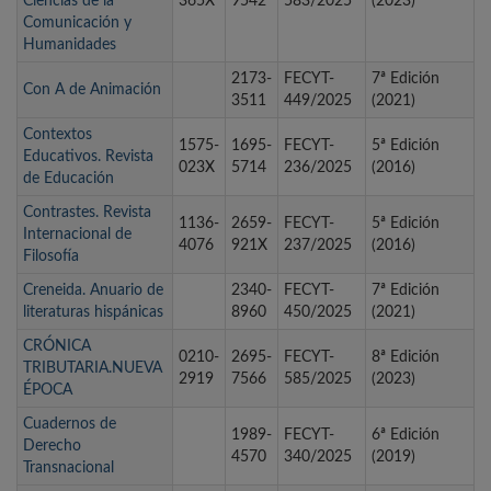
Ciencias de la
365X
9542
583/2025
(2023)
Comunicación y
Humanidades
2173-
FECYT-
7ª Edición
Con A de Animación
3511
449/2025
(2021)
Contextos
1575-
1695-
FECYT-
5ª Edición
Educativos. Revista
023X
5714
236/2025
(2016)
de Educación
Contrastes. Revista
1136-
2659-
FECYT-
5ª Edición
Internacional de
4076
921X
237/2025
(2016)
Filosofía
Creneida. Anuario de
2340-
FECYT-
7ª Edición
literaturas hispánicas
8960
450/2025
(2021)
CRÓNICA
0210-
2695-
FECYT-
8ª Edición
TRIBUTARIA.NUEVA
2919
7566
585/2025
(2023)
ÉPOCA
Cuadernos de
1989-
FECYT-
6ª Edición
Derecho
4570
340/2025
(2019)
Transnacional