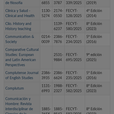
de filosofía
6855
3787
339/2025
(2019)
Clínica y Salud -
1130-
2174-
FECYT-
4ª Edición
Clinical and Health
5274
0550
128/2025
(2014)
Clío. History and
1139-
FECYT-
8ª Edición
History teaching
6237
580/2025
(2023)
Communication &
0214-
2386-
FECYT-
5ª Edición
Society
0039
7876
234/2025
(2016)
Comparative Cultural
Studies: European
2531-
FECYT-
9ª edición
and Latin American
9884
695/2025
(2025)
Perspectives
Complutense Journal
2386-
2386-
FECYT-
5ª Edición
of English Studies
3935
6624
235/2025
(2016)
1131-
1988-
FECYT-
8ª Edición
Complutum
6993
2327
582/2025
(2023)
Comunicación y
Hombre: Revista
interdisciplinar de
1885-
1885-
FECYT-
8ª Edición