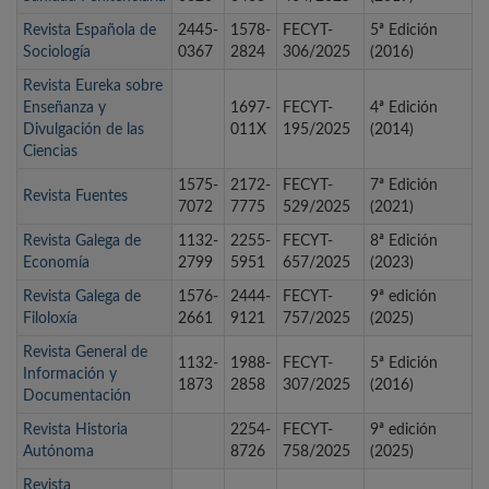
Revista Española de
2445-
1578-
FECYT-
5ª Edición
Sociología
0367
2824
306/2025
(2016)
Revista Eureka sobre
Enseñanza y
1697-
FECYT-
4ª Edición
Divulgación de las
011X
195/2025
(2014)
Ciencias
1575-
2172-
FECYT-
7ª Edición
Revista Fuentes
7072
7775
529/2025
(2021)
Revista Galega de
1132-
2255-
FECYT-
8ª Edición
Economía
2799
5951
657/2025
(2023)
Revista Galega de
1576-
2444-
FECYT-
9ª edición
Filoloxía
2661
9121
757/2025
(2025)
Revista General de
1132-
1988-
FECYT-
5ª Edición
Información y
1873
2858
307/2025
(2016)
Documentación
Revista Historia
2254-
FECYT-
9ª edición
Autónoma
8726
758/2025
(2025)
Revista