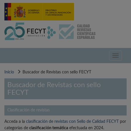
Pasar
al
contenido
principal
Toggle
navigati
Inicio
Buscador de Revistas con sello FECYT
Buscador de Revistas con sello
FECYT
Clasificación de revistas
Acceda a la
clasificación de revistas con Sello de Calidad FECYT
por
categorías de
clasificación temática
efectuada en 2024.