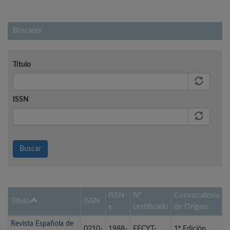
Buscador
Título
ISSN
Buscar
ISSN-
Nº
Convocatoria
Título
ISSN
e
certificado
de Origen
Revista Española de
0210-
1988-
FECYT-
1ª Edición