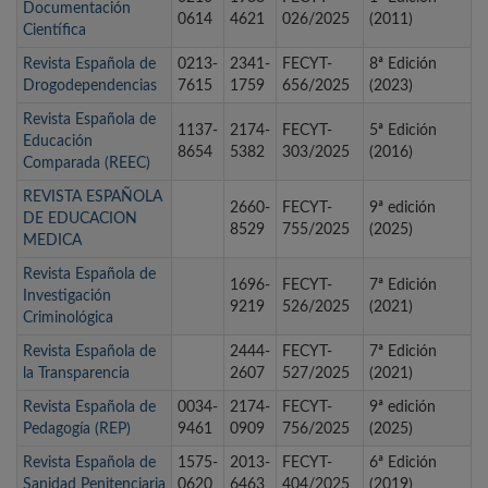
Documentación
0614
4621
026/2025
(2011)
Científica
Revista Española de
0213-
2341-
FECYT-
8ª Edición
Drogodependencias
7615
1759
656/2025
(2023)
Revista Española de
1137-
2174-
FECYT-
5ª Edición
Educación
8654
5382
303/2025
(2016)
Comparada (REEC)
REVISTA ESPAÑOLA
2660-
FECYT-
9ª edición
DE EDUCACION
8529
755/2025
(2025)
MEDICA
Revista Española de
1696-
FECYT-
7ª Edición
Investigación
9219
526/2025
(2021)
Criminológica
Revista Española de
2444-
FECYT-
7ª Edición
la Transparencia
2607
527/2025
(2021)
Revista Española de
0034-
2174-
FECYT-
9ª edición
Pedagogía (REP)
9461
0909
756/2025
(2025)
Revista Española de
1575-
2013-
FECYT-
6ª Edición
Sanidad Penitenciaria
0620
6463
404/2025
(2019)