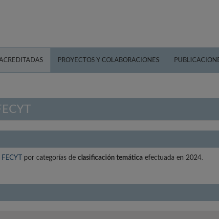
 ACREDITADAS
PROYECTOS Y COLABORACIONES
PUBLICACION
 FECYT
ad FECYT
por categorías de
clasificación temática
efectuada en 2024.