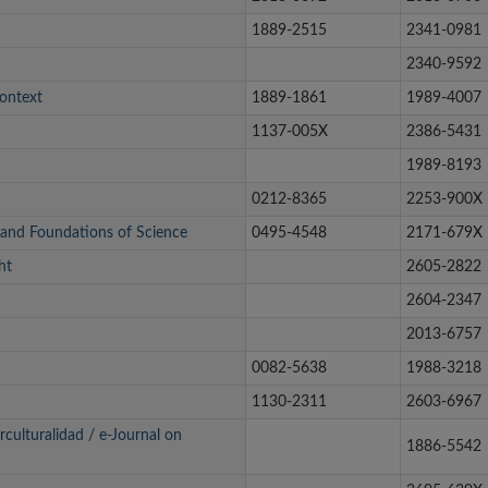
1889-2515
2341-0981
2340-9592
Context
1889-1861
1989-4007
1137-005X
2386-5431
1989-8193
0212-8365
2253-900X
 and Foundations of Science
0495-4548
2171-679X
ht
2605-2822
2604-2347
2013-6757
0082-5638
1988-3218
1130-2311
2603-6967
culturalidad / e-Journal on
1886-5542