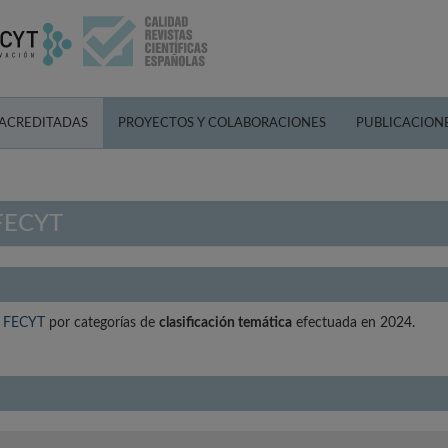
 ACREDITADAS
PROYECTOS Y COLABORACIONES
PUBLICACION
 FECYT
ad FECYT
por categorías de
clasificación temática
efectuada en 2024.