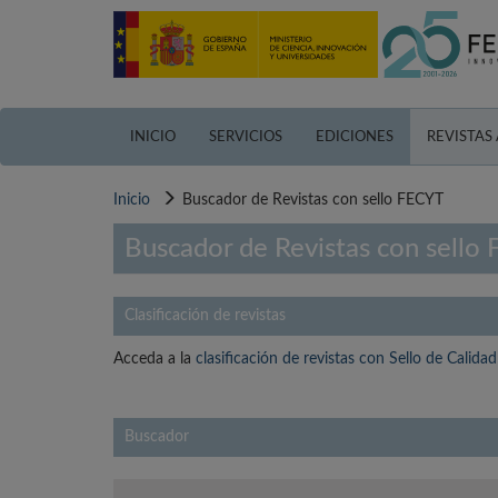
Pasar
al
contenido
principal
INICIO
SERVICIOS
EDICIONES
REVISTAS
Inicio
Buscador de Revistas con sello FECYT
Buscador de Revistas con sello
Clasificación de revistas
Acceda a la
clasificación de revistas con Sello de Calid
Buscador