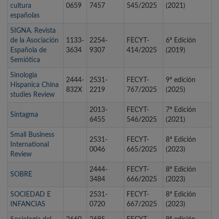
cultura
0659
7457
545/2025
(2021)
españolas
SIGNA. Revista
de la Asociación
1133-
2254-
FECYT-
6ª Edición
Española de
3634
9307
414/2025
(2019)
Semiótica
Sinologia
2444-
2531-
FECYT-
9ª edición
Hispanica China
832X
2219
767/2025
(2025)
studies Review
2013-
FECYT-
7ª Edición
Sintagma
6455
546/2025
(2021)
Small Business
2531-
FECYT-
8ª Edición
International
0046
665/2025
(2023)
Review
2444-
FECYT-
8ª Edición
SOBRE
3484
666/2025
(2023)
SOCIEDAD E
2531-
FECYT-
8ª Edición
INFANCIAS
0720
667/2025
(2023)