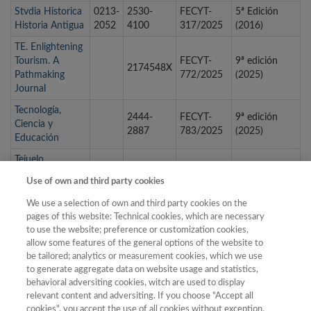
Stvdia Historica
0213-
2530-
FECYT-
5ª Edición
Historia Antigua
2052
4100
317/2025
(2016)
TE. Enlightening
Tourism. A
FECYT-
9ª edición
2174548X
Pathmaking
772/2025
(2025)
Journal
Tecnología,
2444-
FECYT-
9ª edición
Ciencia y
2887
783/2025
(2025)
Educación
Tejuelo.
Didáctica de la
1988-
FECYT-
7ª Edición
Use of own and third party cookies
Lengua y la
8430
548/2025
(2021)
Literatura.
We use a selection of own and third party cookies on the
Educación
pages of this website: Technical cookies, which are necessary
to use the website; preference or customization cookies,
Teknokultura.
allow some features of the general options of the website to
Revista de
be tailored; analytics or measurement cookies, which we use
1549-
FECYT-
6ª Edición
Cultura Digital y
to generate aggregate data on website usage and statistics,
2230
415/2025
(2019)
Movimientos
behavioral adversiting cookies, witch are used to display
Sociales
relevant content and adversiting. If you choose "Accept all
cookies", you accept the use of all cookies without exception.