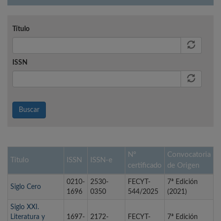
Título
ISSN
Buscar
Nº
Convocatoria
Título
ISSN
ISSN-e
certificado
de Origen
0210-
2530-
FECYT-
7ª Edición
Siglo Cero
1696
0350
544/2025
(2021)
Siglo XXI.
Literatura y
1697-
2172-
FECYT-
7ª Edición