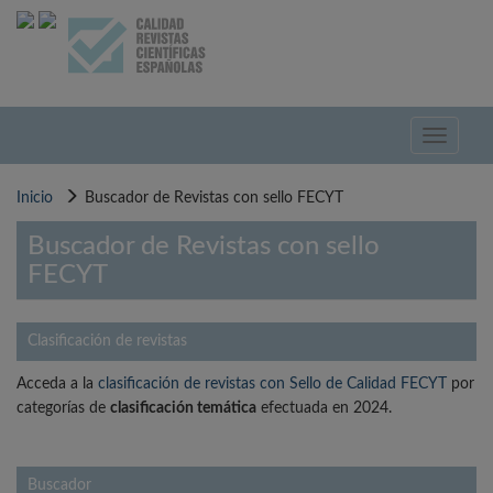
Pasar
al
contenido
principal
Toggle
navigati
Inicio
Buscador de Revistas con sello FECYT
Buscador de Revistas con sello
FECYT
Clasificación de revistas
Acceda a la
clasificación de revistas con Sello de Calidad FECYT
por
categorías de
clasificación temática
efectuada en 2024.
Buscador