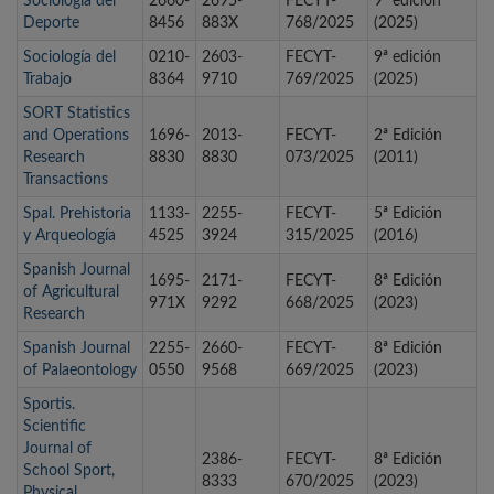
Sociología del
2660-
2695-
FECYT-
9ª edición
Deporte
8456
883X
768/2025
(2025)
Sociología del
0210-
2603-
FECYT-
9ª edición
Trabajo
8364
9710
769/2025
(2025)
SORT Statistics
and Operations
1696-
2013-
FECYT-
2ª Edición
Research
8830
8830
073/2025
(2011)
Transactions
Spal. Prehistoria
1133-
2255-
FECYT-
5ª Edición
y Arqueología
4525
3924
315/2025
(2016)
Spanish Journal
1695-
2171-
FECYT-
8ª Edición
of Agricultural
971X
9292
668/2025
(2023)
Research
Spanish Journal
2255-
2660-
FECYT-
8ª Edición
of Palaeontology
0550
9568
669/2025
(2023)
Sportis.
Scientific
Journal of
2386-
FECYT-
8ª Edición
School Sport,
8333
670/2025
(2023)
Physical