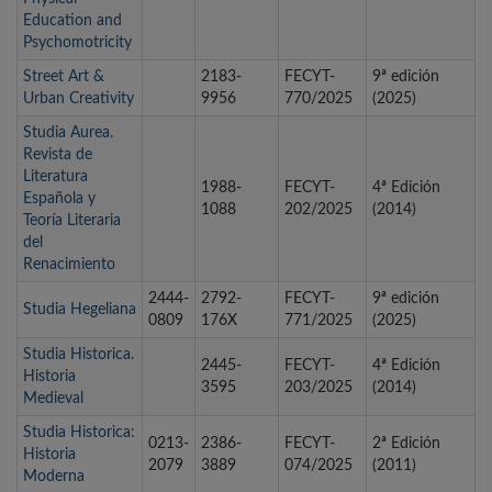
Education and
Psychomotricity
Street Art &
2183-
FECYT-
9ª edición
Urban Creativity
9956
770/2025
(2025)
Studia Aurea.
Revista de
Literatura
1988-
FECYT-
4ª Edición
Española y
1088
202/2025
(2014)
Teoría Literaria
del
Renacimiento
2444-
2792-
FECYT-
9ª edición
Studia Hegeliana
0809
176X
771/2025
(2025)
Studia Historica.
2445-
FECYT-
4ª Edición
Historia
3595
203/2025
(2014)
Medieval
Studia Historica:
0213-
2386-
FECYT-
2ª Edición
Historia
2079
3889
074/2025
(2011)
Moderna