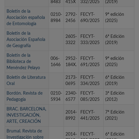
8483
415X
332/2025
(2019)
Boletín de la
0210-
2792-
FECYT-
9ª edición
Asociación española
8984
2456
690/2025
(2025)
de Entomología
Boletín de la
2605-
FECYT-
6ª Edición
Asociación Española
3322
333/2025
(2019)
de Geografía
Boletín de la
006-
2952-
FECYT-
9ª edición
Biblioteca de
1646
184X.
691/2025
(2025)
Menéndez Pelayo
Boletín de Literatura
2173-
FECYT-
6ª Edición
Oral
0695
334/2025
(2019)
Bordón. Revista de
0210-
2340-
FECYT-
3ª Edición
Pedagogía
5934
6577
085/2025
(2012)
BRAC. BARCELONA,
2014-
FECYT-
7ª Edición
INVESTIGACIÓN,
8992
441/2025
(2021)
ARTE, CREACIÓN
Brumal. Revista de
2014-
FECYT-
6ª Edición
Investigación sobre