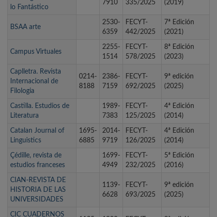
7910
335/2025
(2019)
lo Fantástico
2530-
FECYT-
7ª Edición
BSAA arte
6359
442/2025
(2021)
2255-
FECYT-
8ª Edición
Campus Virtuales
1514
578/2025
(2023)
Caplletra. Revista
0214-
2386-
FECYT-
9ª edición
Internacional de
8188
7159
692/2025
(2025)
Filologia
Castilla. Estudios de
1989-
FECYT-
4ª Edición
Literatura
7383
125/2025
(2014)
Catalan Journal of
1695-
2014-
FECYT-
4ª Edición
Linguistics
6885
9719
126/2025
(2014)
Çédille, revista de
1699-
FECYT-
5ª Edición
estudios franceses
4949
232/2025
(2016)
CIAN-REVISTA DE
1139-
FECYT-
9ª edición
HISTORIA DE LAS
6628
693/2025
(2025)
UNIVERSIDADES
CIC CUADERNOS