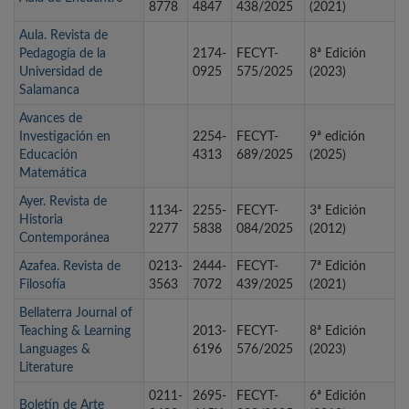
8778
4847
438/2025
(2021)
Aula. Revista de
Pedagogía de la
2174-
FECYT-
8ª Edición
Universidad de
0925
575/2025
(2023)
Salamanca
Avances de
Investigación en
2254-
FECYT-
9ª edición
Educación
4313
689/2025
(2025)
Matemática
Ayer. Revista de
1134-
2255-
FECYT-
3ª Edición
Historia
2277
5838
084/2025
(2012)
Contemporánea
Azafea. Revista de
0213-
2444-
FECYT-
7ª Edición
Filosofía
3563
7072
439/2025
(2021)
Bellaterra Journal of
Teaching & Learning
2013-
FECYT-
8ª Edición
Languages &
6196
576/2025
(2023)
Literature
0211-
2695-
FECYT-
6ª Edición
Boletín de Arte