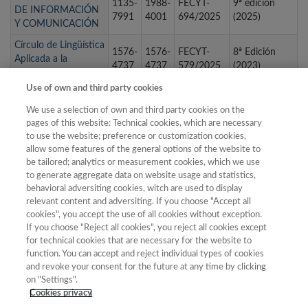
1135-
1988-
FECYT-
9ª edición
DE INFORMACIÓN
7991
4001
694/2025
(2025)
Y COMUNICACIÓN
Círculo de Lingüística
1576-
1576-
FECYT-
8ª Edición
Aplicada a la
4737
4737
579/2025
(2023)
Comunicación
Use of own and third party cookies
CIRIEC España
revista de economía
0213-
1989-
FECYT-
2ª Edición
We use a selection of own and third party cookies on the
pública, social y
8093
6816
042/2025
(2011)
pages of this website: Technical cookies, which are necessary
cooperativa
to use the website; preference or customization cookies,
allow some features of the general options of the website to
CIRIEC-España,
be tailored; analytics or measurement cookies, which we use
Revista Jurídica de
1577-
1989-
FECYT-
4ª Edición
to generate aggregate data on website usage and statistics,
Economía Social y
4430
7332
127/2025
(2014)
behavioral adversiting cookies, witch are used to display
Cooperativa
relevant content and adversiting. If you choose "Accept all
cookies", you accept the use of all cookies without exception.
If you choose "Reject all cookies", you reject all cookies except
for technical cookies that are necessary for the website to
« primera
‹ anterior
1
2
3
4
5
6
7
function. You can accept and reject individual types of cookies
and revoke your consent for the future at any time by clicking
8
9
…
siguiente ›
última »
on "Settings".
Cookies privacy