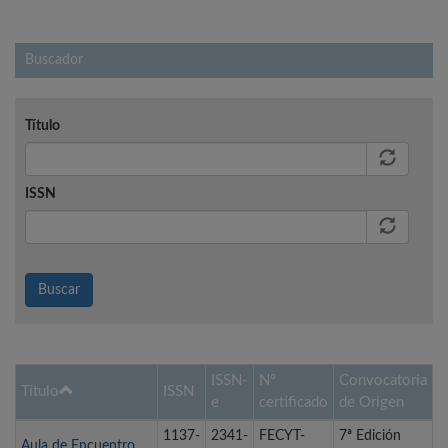
Buscador
Título
ISSN
Buscar
ISSN-
Nº
Convocatoria
Título
ISSN
e
certificado
de Origen
1137-
2341-
FECYT-
7ª Edición
Aula de Encuentro