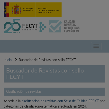
Pasar
al
contenido
principal
Toggle
navigati
Inicio
Buscador de Revistas con sello FECYT
Buscador de Revistas con sello
FECYT
Clasificación de revistas
Acceda a la
clasificación de revistas con Sello de Calidad FECYT
por
categorías de
clasificación temática
efectuada en 2024.