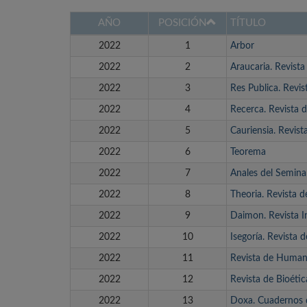
AÑO
POSICIÓN
TÍTULO
2022
1
Arbor
2022
2
Araucaria. Revista
2022
3
Res Publica. Revist
2022
4
Recerca. Revista d
2022
5
Cauriensia. Revist
2022
6
Teorema
2022
7
Anales del Seminar
2022
8
Theoria. Revista d
2022
9
Daimon. Revista In
2022
10
Isegoría. Revista d
2022
11
Revista de Human
2022
12
Revista de Bioéti
2022
13
Doxa. Cuadernos d