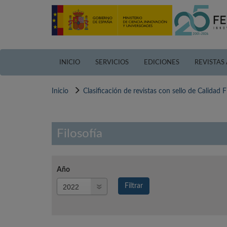
Pasar
al
contenido
principal
INICIO
SERVICIOS
EDICIONES
REVISTAS
Inicio
Clasificación de revistas con sello de Calidad
Filosofía
Año
Año
Filtrar
Año