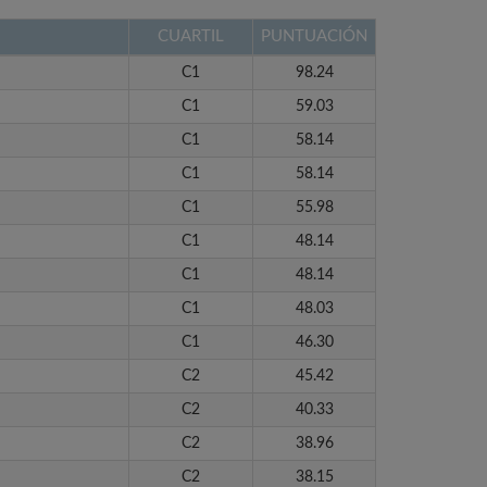
CUARTIL
PUNTUACIÓN
C1
98.24
C1
59.03
C1
58.14
C1
58.14
C1
55.98
C1
48.14
C1
48.14
C1
48.03
C1
46.30
C2
45.42
C2
40.33
C2
38.96
C2
38.15