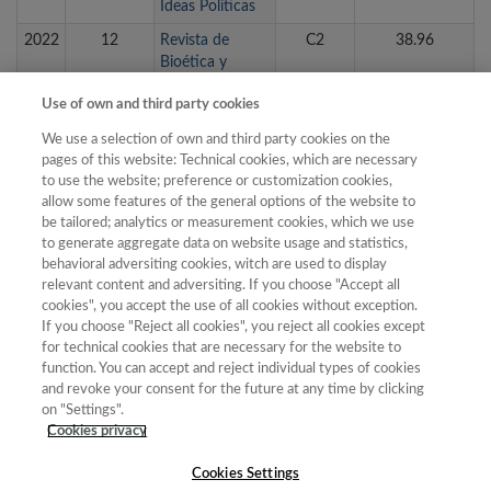
Ideas Políticas
2022
12
Revista de
C2
38.96
Bioética y
Derecho
Use of own and third party cookies
2022
14
Revista de
C2
36.02
We use a selection of own and third party cookies on the
Filosofía
pages of this website: Technical cookies, which are necessary
2022
11
Revista de
C2
40.33
to use the website; preference or customization cookies,
Humanidades
allow some features of the general options of the website to
be tailored; analytics or measurement cookies, which we use
2022
6
Teorema
C1
48.14
to generate aggregate data on website usage and statistics,
2022
24
Thémata
C3
26.65
behavioral adversiting cookies, witch are used to display
relevant content and adversiting. If you choose "Accept all
Revista de
cookies", you accept the use of all cookies without exception.
Filosofía
If you choose "Reject all cookies", you reject all cookies except
2022
8
Theoria. Revista
C1
48.03
for technical cookies that are necessary for the website to
de Teoría,
function. You can accept and reject individual types of cookies
Historia y
and revoke your consent for the future at any time by clicking
Fundamentos
on "Settings".
de la Ciencia
Cookies privacy
Cookies Settings