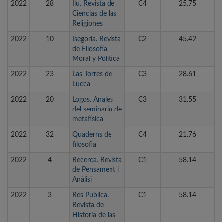
2022
28
Ilu. Revista de
C4
25.75
Ciencias de las
Religiones
2022
10
Isegoría. Revista
C2
45.42
de Filosofía
Moral y Política
2022
23
Las Torres de
C3
28.61
Lucca
2022
20
Logos. Anales
C3
31.55
del seminario de
metafísica
2022
32
Quaderns de
C4
21.76
filosofia
2022
4
Recerca. Revista
C1
58.14
de Pensament i
Anàlisi
2022
3
Res Publica.
C1
58.14
Revista de
Historia de las