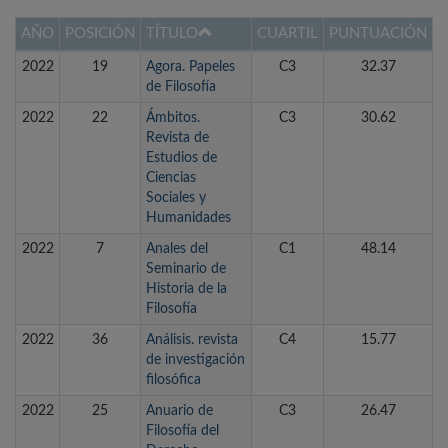
AÑO
POSICIÓN
TÍTULO
CUARTIL
PUNTUACIÓN
2022
19
Agora. Papeles
C3
32.37
de Filosofía
2022
22
Ámbitos.
C3
30.62
Revista de
Estudios de
Ciencias
Sociales y
Humanidades
2022
7
Anales del
C1
48.14
Seminario de
Historia de la
Filosofía
2022
36
Análisis. revista
C4
15.77
de investigación
filosófica
2022
25
Anuario de
C3
26.47
Filosofía del