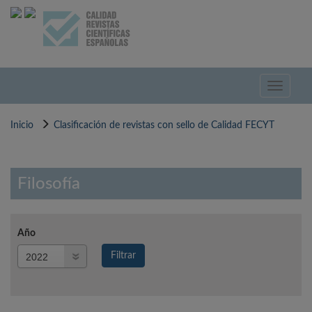
Pasar
al
contenido
principal
Toggle
navigati
Inicio
Clasificación de revistas con sello de Calidad FECYT
Filosofía
Año
Año
Filtrar
Año