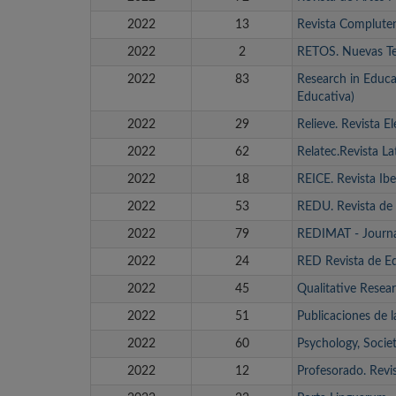
2022
13
Revista Complute
2022
2
RETOS. Nuevas Ten
2022
83
Research in Educa
Educativa)
2022
29
Relieve. Revista E
2022
62
Relatec.Revista L
2022
18
REICE. Revista Ib
2022
53
REDU. Revista de 
2022
79
REDIMAT - Journa
2022
24
RED Revista de Ed
2022
45
Qualitative Resea
2022
51
Publicaciones de 
2022
60
Psychology, Socie
2022
12
Profesorado. Revi