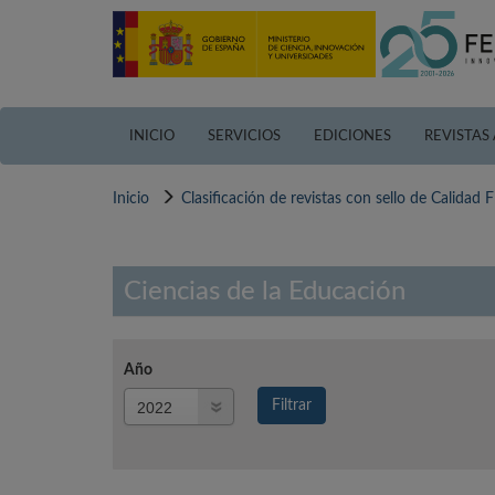
Pasar
al
contenido
principal
INICIO
SERVICIOS
EDICIONES
REVISTAS
Inicio
Clasificación de revistas con sello de Calidad
Ciencias de la Educación
Año
Año
Filtrar
Año