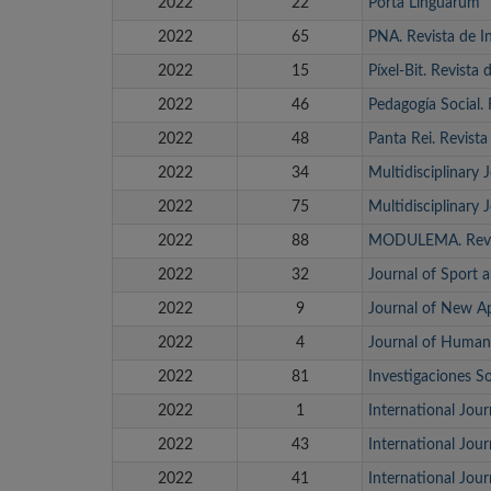
2022
22
Porta Linguarum
2022
65
PNA. Revista de I
2022
15
Píxel-Bit. Revista
2022
46
Pedagogía Social. 
2022
48
Panta Rei. Revista 
2022
34
Multidisciplinary 
2022
75
Multidisciplinary 
2022
88
MODULEMA. Revista
2022
32
Journal of Sport 
2022
9
Journal of New A
2022
4
Journal of Human
2022
81
Investigaciones S
2022
1
International Jou
2022
43
International Jou
2022
41
International Jou