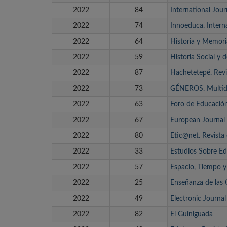
2022
84
International Jou
2022
74
Innoeduca. Intern
2022
64
Historia y Memori
2022
59
Historia Social y 
2022
87
Hachetetepé. Revi
2022
73
GÉNEROS. Multidis
2022
63
Foro de Educació
2022
67
European Journa
2022
80
Etic@net. Revista
2022
33
Estudios Sobre E
2022
57
Espacio, Tiempo 
2022
25
Enseñanza de las 
2022
49
Electronic Journa
2022
82
El Guiniguada