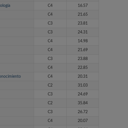
ología
C4
16.57
C4
21.65
C3
23.81
C3
24.31
C4
14.98
C4
21.69
C3
23.88
C4
22.85
Conocimiento
C4
20.31
C2
31.03
C3
24.69
C2
35.84
C3
26.72
C4
20.07