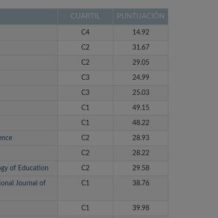
CUARTIL
PUNTUACIÓN
C4
14.92
C2
31.67
C2
29.05
C3
24.99
C3
25.03
C1
49.15
C1
48.22
ience
C2
28.93
C2
28.22
logy of Education
C2
29.58
ional Journal of
C1
38.76
C1
39.98