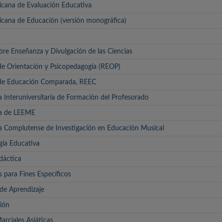
icana de Evaluación Educativa
icana de Educación (versión monográfica)
bre Enseñanza y Divulgación de las Ciencias
de Orientación y Psicopedagogía (REOP)
 de Educación Comparada, REEC
a Interuniversitaria de Formación del Profesorado
ca de LEEME
ca Complutense de Investigación en Educación Musical
gía Educativa
dáctica
 para Fines Específicos
 de Aprendizaje
ión
arciales Asiáticas