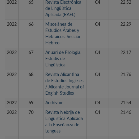
2022
65
Revista Electrónica
C4
22.52
de Lingüística
Aplicada (RAEL)
2022
66
Miscelánea de
C4
22.29
Estudios Árabes y
Hebraicos. Sección
Hebreo
2022
67
Anuari de Filologia.
C4
22.17
Estudis de
Lingüística
2022
68
Revista Alicantina
C4
21.76
de Estudios Ingleses
/ Alicante Journal of
English Studies
2022
69
Archivum
C4
21.54
2022
70
Revista Nebrija de
C4
21.46
Lingüística Aplicada
a la Enseñanza de
Lenguas