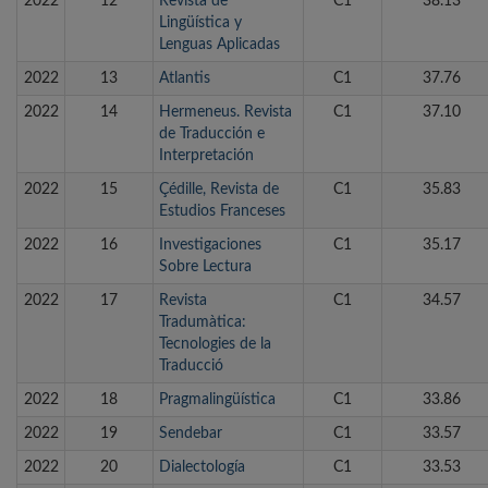
2022
12
Revista de
C1
38.13
Lingüística y
Lenguas Aplicadas
2022
13
Atlantis
C1
37.76
2022
14
Hermeneus. Revista
C1
37.10
de Traducción e
Interpretación
2022
15
Çédille, Revista de
C1
35.83
Estudios Franceses
2022
16
Investigaciones
C1
35.17
Sobre Lectura
2022
17
Revista
C1
34.57
Tradumàtica:
Tecnologies de la
Traducció
2022
18
Pragmalingüística
C1
33.86
2022
19
Sendebar
C1
33.57
2022
20
Dialectología
C1
33.53