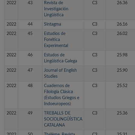
2022
43
Revista de
C3
26.36
Investigación
Lingüística
2022
44
Sintagma
C3
26.16
2022
45
Estudios de
C3
26.02
Fonética
Experimental
2022
46
Estudos de
C3
25.98
Lingüística Galega
2022
47
Journal of English
C3
25.90
Studies
2022
48
Cuadernos de
C3
25.52
Filología Clásica
(Estudios Griegos e
Indoeuropeos)
2022
49
TREBALLS DE
C3
25.36
SOCIOLINGÜÍSTICA
CATALANA
2022
50
Thélème. Revista
C3
25.31