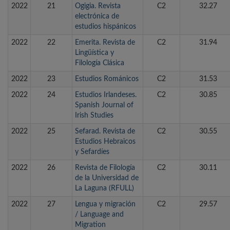
2022
21
Ogigia. Revista
C2
32.27
electrónica de
estudios hispánicos
2022
22
Emerita. Revista de
C2
31.94
Lingüística y
Filología Clásica
2022
23
Estudios Románicos
C2
31.53
2022
24
Estudios Irlandeses.
C2
30.85
Spanish Journal of
Irish Studies
2022
25
Sefarad. Revista de
C2
30.55
Estudios Hebraicos
y Sefardíes
2022
26
Revista de Filología
C2
30.11
de la Universidad de
La Laguna (RFULL)
2022
27
Lengua y migración
C2
29.57
/ Language and
Migration