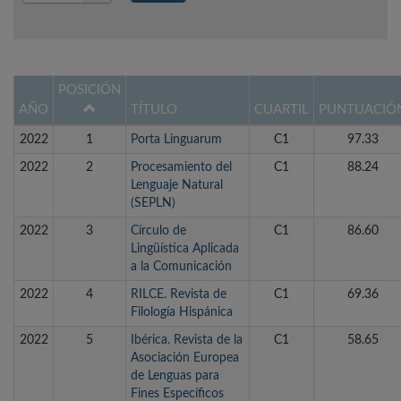
Año
POSICIÓN
AÑO
TÍTULO
CUARTIL
PUNTUACIÓ
2022
1
Porta Linguarum
C1
97.33
2022
2
Procesamiento del
C1
88.24
Lenguaje Natural
(SEPLN)
2022
3
Círculo de
C1
86.60
Lingüística Aplicada
a la Comunicación
2022
4
RILCE. Revista de
C1
69.36
Filología Hispánica
2022
5
Ibérica. Revista de la
C1
58.65
Asociación Europea
de Lenguas para
Fines Específicos