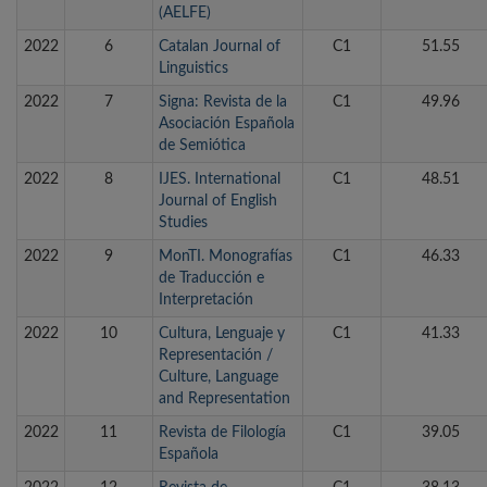
(AELFE)
2022
6
Catalan Journal of
C1
51.55
Linguistics
2022
7
Signa: Revista de la
C1
49.96
Asociación Española
de Semiótica
2022
8
IJES. International
C1
48.51
Journal of English
Studies
2022
9
MonTI. Monografías
C1
46.33
de Traducción e
Interpretación
2022
10
Cultura, Lenguaje y
C1
41.33
Representación /
Culture, Language
and Representation
2022
11
Revista de Filología
C1
39.05
Española