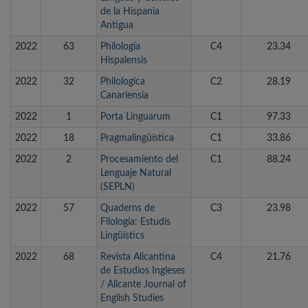
de la Hispania
Antigua
2022
63
Philologia
C4
23.34
Hispalensis
2022
32
Philologica
C2
28.19
Canariensia
2022
1
Porta Linguarum
C1
97.33
2022
18
Pragmalingüística
C1
33.86
2022
2
Procesamiento del
C1
88.24
Lenguaje Natural
(SEPLN)
2022
57
Quaderns de
C3
23.98
Filología: Estudis
Lingüístics
2022
68
Revista Alicantina
C4
21.76
de Estudios Ingleses
/ Alicante Journal of
English Studies