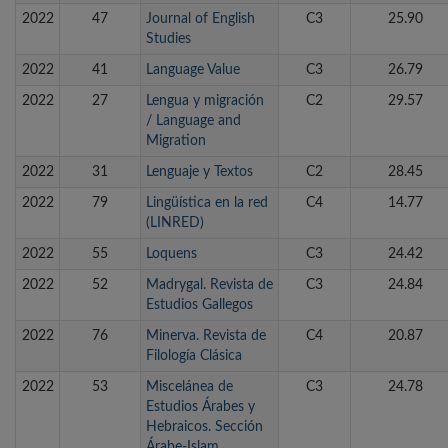
2022
47
Journal of English
C3
25.90
Studies
2022
41
Language Value
C3
26.79
2022
27
Lengua y migración
C2
29.57
/ Language and
Migration
2022
31
Lenguaje y Textos
C2
28.45
2022
79
Lingüística en la red
C4
14.77
(LINRED)
2022
55
Loquens
C3
24.42
2022
52
Madrygal. Revista de
C3
24.84
Estudios Gallegos
2022
76
Minerva. Revista de
C4
20.87
Filología Clásica
2022
53
Miscelánea de
C3
24.78
Estudios Árabes y
Hebraicos. Sección
Árabe-Islam