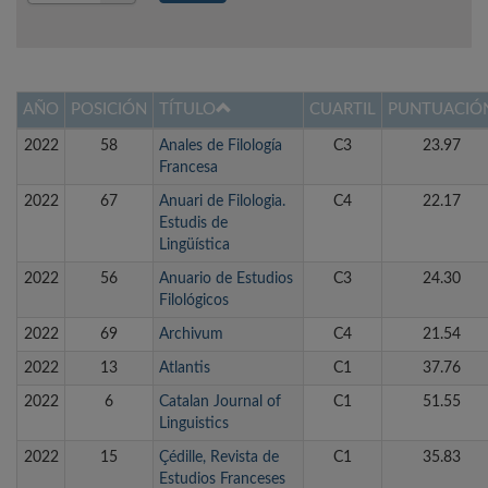
Año
AÑO
POSICIÓN
TÍTULO
CUARTIL
PUNTUACIÓ
2022
58
Anales de Filología
C3
23.97
Francesa
2022
67
Anuari de Filologia.
C4
22.17
Estudis de
Lingüística
2022
56
Anuario de Estudios
C3
24.30
Filológicos
2022
69
Archivum
C4
21.54
2022
13
Atlantis
C1
37.76
2022
6
Catalan Journal of
C1
51.55
Linguistics
2022
15
Çédille, Revista de
C1
35.83
Estudios Franceses