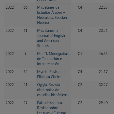
2022
66
Miscelánea de
C4
22.29
Estudios Árabes y
Hebraicos. Sección
Hebreo
2022
61
Miscelánea: a
C4
23.51
Journal of English
and American
Studies
2022
9
MonTI. Monografías
C1
46.33
de Traducción e
Interpretación
2022
74
Myrtia. Revista de
C4
21.17
Filología Clásica
2022
21
Ogigia. Revista
C2
32.27
electrónica de
estudios hispánicos
2022
29
Palaeohispanica.
C2
29.40
Revista sobre
Lenguas y Culturas