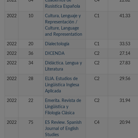
2022
64
Cuadernos de
C4
22.82
Rusística Española
2022
10
Cultura, Lenguaje y
C1
41.33
Representación /
Culture, Language
and Representation
2022
20
Dialectología
C1
33.53
2022
36
DICENDA
C2
27.14
2022
34
Didáctica. Lengua y
C2
27.83
Literatura
2022
28
ELIA. Estudios de
C2
29.56
Lingüística Inglesa
Aplicada
2022
22
Emerita. Revista de
C2
31.94
Lingüística y
Filología Clásica
2022
75
ES Review. Spanish
C4
20.94
Journal of English
Studies