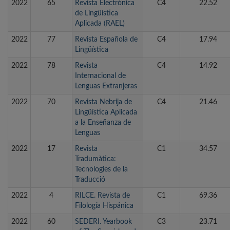
2022
65
Revista Electrónica
C4
22.52
de Lingüística
Aplicada (RAEL)
2022
77
Revista Española de
C4
17.94
Lingüística
2022
78
Revista
C4
14.92
Internacional de
Lenguas Extranjeras
2022
70
Revista Nebrija de
C4
21.46
Lingüística Aplicada
a la Enseñanza de
Lenguas
2022
17
Revista
C1
34.57
Tradumàtica:
Tecnologies de la
Traducció
2022
4
RILCE. Revista de
C1
69.36
Filología Hispánica
2022
60
SEDERI. Yearbook
C3
23.71