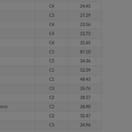
C4
24.45
C3
27.29
C4
23.56
C4
22.73
C4
21.65
C1
87.10
C2
34.36
C1
52.39
C1
48.43
C3
26.76
C2
28.57
ience
C2
28.90
C2
32.47
C3
24.96