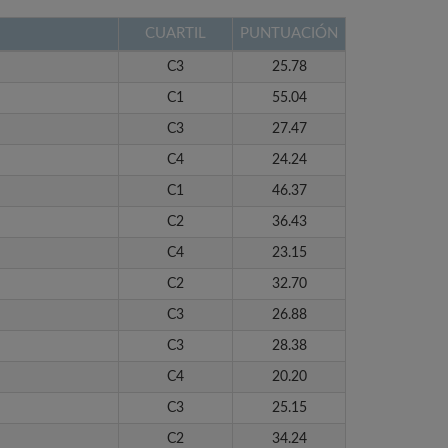
CUARTIL
PUNTUACIÓN
C3
25.78
C1
55.04
C3
27.47
C4
24.24
C1
46.37
C2
36.43
C4
23.15
C2
32.70
C3
26.88
C3
28.38
C4
20.20
C3
25.15
C2
34.24