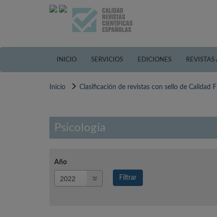
Pasar
al
contenido
principal
INICIO
SERVICIOS
EDICIONES
REVISTAS
Inicio
Clasificación de revistas con sello de Calidad
Psicología
Año
Año
Filtrar
Año