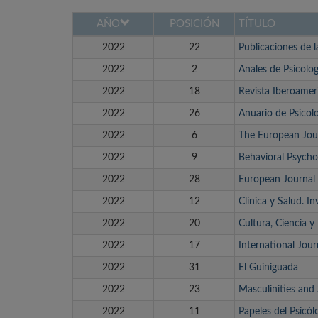
AÑO
POSICIÓN
TÍTULO
2022
22
Publicaciones de 
2022
2
Anales de Psicolog
2022
18
Revista Iberoameri
2022
26
Anuario de Psicol
2022
6
The European Jour
2022
9
Behavioral Psycho
2022
28
European Journa
2022
12
Clínica y Salud. I
2022
20
Cultura, Ciencia 
2022
17
International Jou
2022
31
El Guiniguada
2022
23
Masculinities and
2022
11
Papeles del Psicól