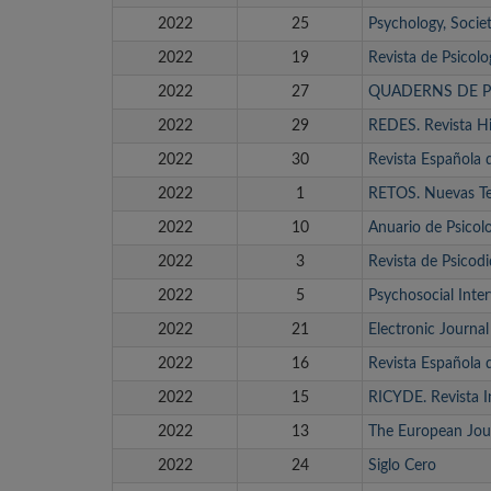
2022
25
Psychology, Socie
2022
19
Revista de Psicolo
2022
27
QUADERNS DE P
2022
29
REDES. Revista Hi
2022
30
Revista Española
2022
1
RETOS. Nuevas Ten
2022
10
Anuario de Psicolo
2022
3
Revista de Psicodi
2022
5
Psychosocial Inter
2022
21
Electronic Journa
2022
16
Revista Española 
2022
15
RICYDE. Revista I
2022
13
The European Jour
2022
24
Siglo Cero