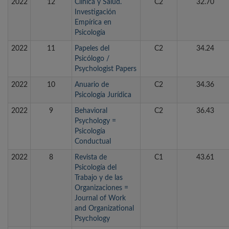
2022
12
Clínica y Salud.
C2
32.70
Investigación
Empírica en
Psicología
2022
11
Papeles del
C2
34.24
Psicólogo /
Psychologist Papers
2022
10
Anuario de
C2
34.36
Psicología Jurídica
2022
9
Behavioral
C2
36.43
Psychology =
Psicología
Conductual
2022
8
Revista de
C1
43.61
Psicología del
Trabajo y de las
Organizaciones =
Journal of Work
and Organizational
Psychology