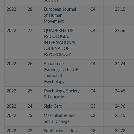
Sociales
2022
28
European Journal
C4
23.15
of Human
Movement
2022
27
QUADERNS DE
C4
23.56
PSICOLOGIA.
INTERNATIONAL
JOURNAL OF
PSYCHOLOGY
2022
26
Anuario de
C4
24.24
Psicología /The UB
Journal of
Psychology
2022
25
Psychology, Society
C4
24.45
& Education
2022
24
Siglo Cero
C3
24.96
2022
23
Masculinities and
C3
25.15
Social Change
2022
22
Publicaciones de la
C3
25.78