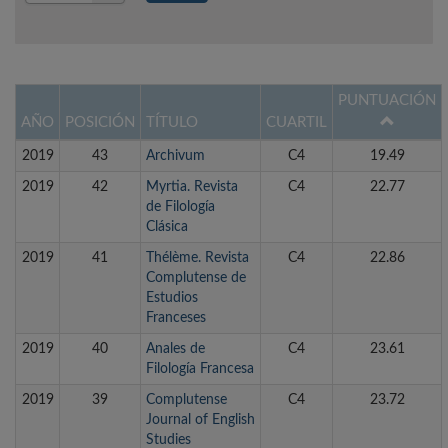
Año
PUNTUACIÓN
AÑO
POSICIÓN
TÍTULO
CUARTIL
2019
43
Archivum
C4
19.49
2019
42
Myrtia. Revista
C4
22.77
de Filología
Clásica
2019
41
Thélème. Revista
C4
22.86
Complutense de
Estudios
Franceses
2019
40
Anales de
C4
23.61
Filología Francesa
2019
39
Complutense
C4
23.72
Journal of English
Studies