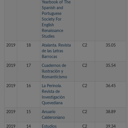
Yearbook of The
Spanish and
Portuguese
Society For
English
Renaissance
Studies
2019
18
Atalanta. Revista
C2
35.05
de las Letras
Barrocas
2019
17
Cuadernos de
C2
35.54
Ilustración y
Romanticismo
2019
16
La Perinola.
C2
36.45
Revista de
Investigación
Quevediana
2019
15
Anuario
C2
38.89
Calderoniano
2019
14
Estudios
C2
39.34