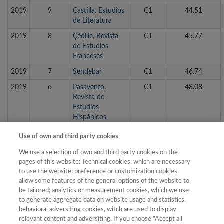
2019
9
Castilla. Estudios
C1
44.51
de Literatura
2019
8
Çédille, Revista
C1
45.77
de Estudios
Franceses
2019
7
Sendebar
C1
46.74
2019
6
Pasavento.
C1
48.08
Revista de
Estudios
Hispánicos
2019
5
Kamchatka.
C1
51.45
Use of own and third party cookies
Revista de
We use a selection of own and third party cookies on the
análisis cultural
pages of this website: Technical cookies, which are necessary
2019
4
Atlantis
C1
52.19
to use the website; preference or customization cookies,
allow some features of the general options of the website to
2019
3
Signa: Revista de
C1
72.38
be tailored; analytics or measurement cookies, which we use
la Asociación
to generate aggregate data on website usage and statistics,
Española de
behavioral adversiting cookies, witch are used to display
Semiótica
relevant content and adversiting. If you choose "Accept all