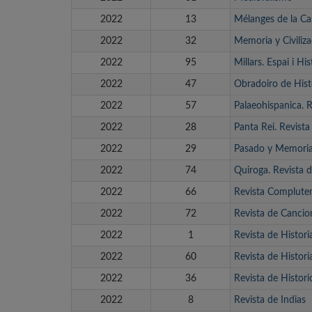
2022
13
Mélanges de la Ca
2022
32
Memoria y Civiliza
2022
95
Millars. Espai i His
2022
47
Obradoiro de His
2022
57
Palaeohispanica. R
2022
28
Panta Rei. Revista 
2022
29
Pasado y Memoria
2022
74
Quiroga. Revista 
2022
66
Revista Compluten
2022
72
Revista de Cancio
2022
1
Revista de Histor
2022
60
Revista de Histori
2022
36
Revista de Histori
2022
8
Revista de Indias