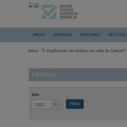
Pasar
al
contenido
principal
INICIO
SERVICIOS
EDICIONES
REVISTAS
Inicio
Clasificación de revistas con sello de Calidad
Historia
Año
Año
Filtrar
Año