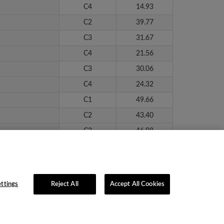
C4
14.93
C2
39.77
C3
31.67
C4
21.56
C3
30.06
C4
24.32
C1
49.66
C2
43.40
C2
46.98
C2
44.00
C2
40.69
ttings
Reject All
Accept All Cookies
lítica de Privacidad