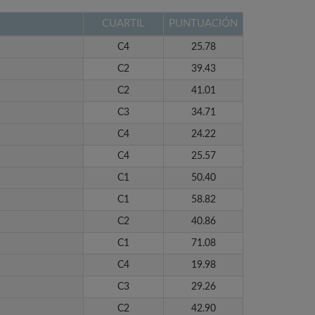
CUARTIL
PUNTUACIÓN
C4
25.78
C2
39.43
C2
41.01
C3
34.71
C4
24.22
C4
25.57
C1
50.40
C1
58.82
C2
40.86
C1
71.08
C4
19.98
C3
29.26
C2
42.90