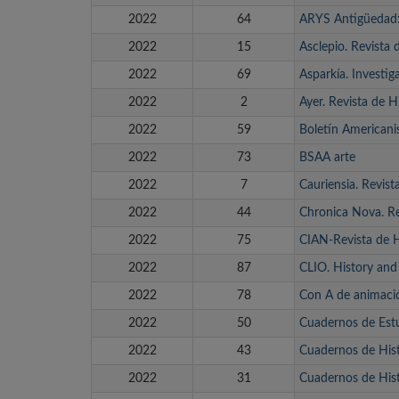
2022
64
ARYS Antigüedad: 
2022
15
Asclepio. Revista 
2022
69
Asparkía. Investig
2022
2
Ayer. Revista de 
2022
59
Boletín Americani
2022
73
BSAA arte
2022
7
Cauriensia. Revist
2022
44
Chronica Nova. Re
2022
75
CIAN-Revista de H
2022
87
CLIO. History and
2022
78
Con A de animaci
2022
50
Cuadernos de Estu
2022
43
Cuadernos de His
2022
31
Cuadernos de His