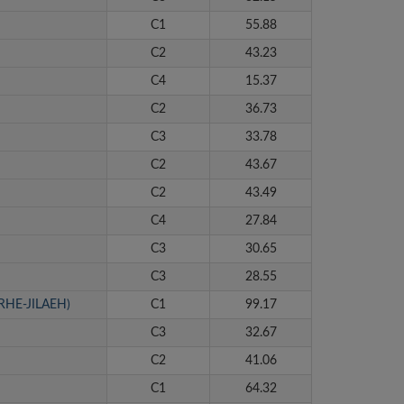
C1
55.88
C2
43.23
C4
15.37
C2
36.73
C3
33.78
C2
43.67
C2
43.49
C4
27.84
C3
30.65
C3
28.55
 (RHE-JILAEH)
C1
99.17
C3
32.67
C2
41.06
C1
64.32