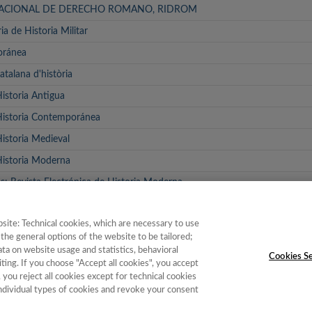
NACIONAL DE DERECHO ROMANO, RIDROM
ia de Historia Militar
oránea
atalana d'història
Historia Antigua
 Historia Contemporánea
Historia Medieval
 Historia Moderna
 Revista Electrónica de Historia Moderna
e la Facultad de Geografía e Historia
site: Technical cookies, which are necessary to use
ia
the general options of the website to be tailored;
a on website usage and statistics, behavioral
Cookies Se
ting. If you choose "Accept all cookies", you accept
, you reject all cookies except for technical cookies
individual types of cookies and revoke your consent
e Instituciones
|
Política de Cookies
|
Política de calidad
|
Aviso Legal y Po