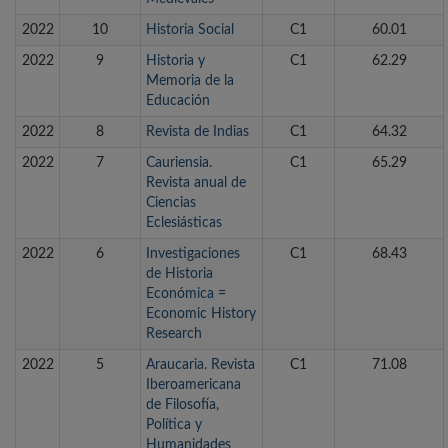
2022
10
Historia Social
C1
60.01
2022
9
Historia y
C1
62.29
Memoria de la
Educación
2022
8
Revista de Indias
C1
64.32
2022
7
Cauriensia.
C1
65.29
Revista anual de
Ciencias
Eclesiásticas
2022
6
Investigaciones
C1
68.43
de Historia
Económica =
Economic History
Research
2022
5
Araucaria. Revista
C1
71.08
Iberoamericana
de Filosofía,
Política y
Humanidades