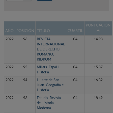
Año
PUNTUACIÓN
AÑO
POSICIÓN
TÍTULO
CUARTIL
2022
96
REVISTA
C4
14.93
INTERNACIONAL
DE DERECHO
ROMANO,
RIDROM
2022
95
Millars. Espai i
C4
15.37
Història
2022
94
Huarte de San
C4
16.32
Juan. Geografía e
Historia
2022
93
Estudis. Revista
C4
18.49
de Historia
Moderna