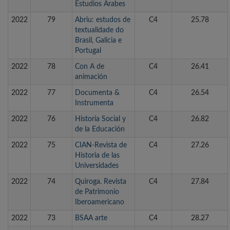
Estudios Árabes
2022
79
Abriu: estudos de
C4
25.78
textualidade do
Brasil, Galicia e
Portugal
2022
78
Con A de
C4
26.41
animación
2022
77
Documenta &
C4
26.54
Instrumenta
2022
76
Historia Social y
C4
26.82
de la Educación
2022
75
CIAN-Revista de
C4
27.26
Historia de las
Universidades
2022
74
Quiroga. Revista
C4
27.84
de Patrimonio
Iberoamericano
2022
73
BSAA arte
C4
28.27