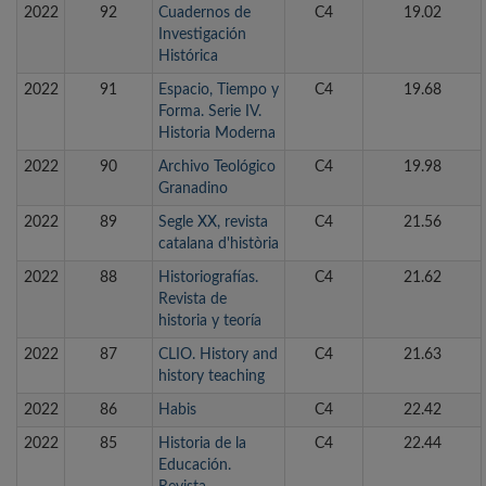
2022
92
Cuadernos de
C4
19.02
Investigación
Histórica
2022
91
Espacio, Tiempo y
C4
19.68
Forma. Serie IV.
Historia Moderna
2022
90
Archivo Teológico
C4
19.98
Granadino
2022
89
Segle XX, revista
C4
21.56
catalana d'història
2022
88
Historiografías.
C4
21.62
Revista de
historia y teoría
2022
87
CLIO. History and
C4
21.63
history teaching
2022
86
Habis
C4
22.42
2022
85
Historia de la
C4
22.44
Educación.