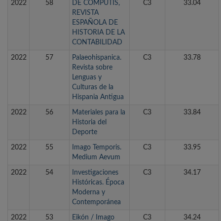
2022
58
DE COMPUTIS,
C3
33.04
REVISTA
ESPAÑOLA DE
HISTORIA DE LA
CONTABILIDAD
2022
57
Palaeohispanica.
C3
33.78
Revista sobre
Lenguas y
Culturas de la
Hispania Antigua
2022
56
Materiales para la
C3
33.84
Historia del
Deporte
2022
55
Imago Temporis.
C3
33.95
Medium Aevum
2022
54
Investigaciones
C3
34.17
Históricas. Época
Moderna y
Contemporánea
2022
53
Eikón / Imago
C3
34.24