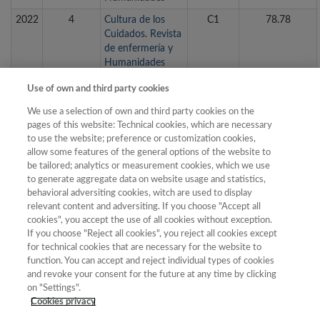
2022
4
Cultura de los
C1
78.78
Cuidados. Revista
de enfermería y
Humanidades
2022
3
Historia Agraria.
C1
81.56
Use of own and third party cookies
Revista de
We use a selection of own and third party cookies on the
Agricultura e
pages of this website: Technical cookies, which are necessary
Historia Rural
to use the website; preference or customization cookies,
2022
2
Ayer. Revista de
C1
84.90
allow some features of the general options of the website to
Historia
be tailored; analytics or measurement cookies, which we use
Contemporánea
to generate aggregate data on website usage and statistics,
behavioral adversiting cookies, witch are used to display
2022
1
Revista de
C1
99.17
relevant content and adversiting. If you choose "Accept all
Historia
cookies", you accept the use of all cookies without exception.
Económica =
If you choose "Reject all cookies", you reject all cookies except
Journal of Iberian
for technical cookies that are necessary for the website to
and Latin
function. You can accept and reject individual types of cookies
American
and revoke your consent for the future at any time by clicking
Economic History
on "Settings".
(RHE-JILAEH)
Cookies privacy