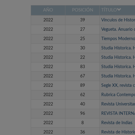
AÑO
POSICIÓN
TÍTULO
2022
39
Vínculos de Histor
2022
27
Vegueta. Anuario d
2022
25
Tiempos Modernos:
2022
30
Studia Historica.
2022
22
Studia Historica. 
2022
83
Studia Historica.
2022
67
Studia Historica. 
2022
89
Segle XX, revista c
2022
62
Rubrica Contemp
2022
40
Revista Universitar
2022
96
REVISTA INTER
2022
8
Revista de Indias
2022
36
Revista de Histori