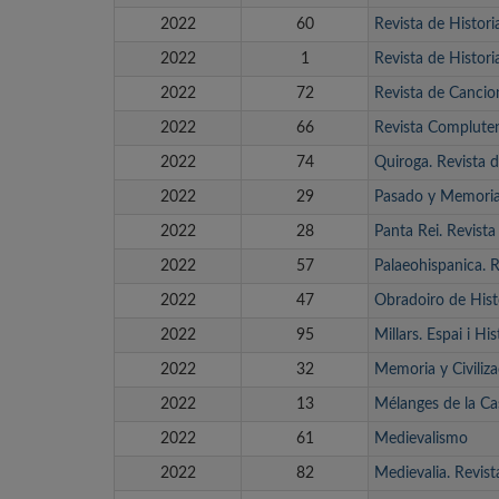
2022
60
Revista de Histori
2022
1
Revista de Histor
2022
72
Revista de Cancio
2022
66
Revista Compluten
2022
74
Quiroga. Revista 
2022
29
Pasado y Memoria
2022
28
Panta Rei. Revista 
2022
57
Palaeohispanica. R
2022
47
Obradoiro de His
2022
95
Millars. Espai i His
2022
32
Memoria y Civiliza
2022
13
Mélanges de la Ca
2022
61
Medievalismo
2022
82
Medievalia. Revis