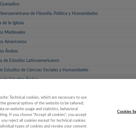
 Granadino
 Iberoamericana de Filosofía, Política y Humanidades
 de la Iglesia
os Medievales
ios Americanos
os Árabes
ta de Estudios Latinoamericanos
de Estudios de Ciencias Sociales y Humanidades
ta de Estudios Árabes
site: Technical cookies, which are necessary to use
textualidade do Brasil, Galicia e Portugal
the general options of the website to be tailored;
a on website usage and statistics, behavioral
Cookies Se
ting. If you choose "Accept all cookies", you accept
, you reject all cookies except for technical cookies
individual types of cookies and revoke your consent
e Instituciones
|
Política de Cookies
|
Política de calidad
|
Aviso Legal y Po