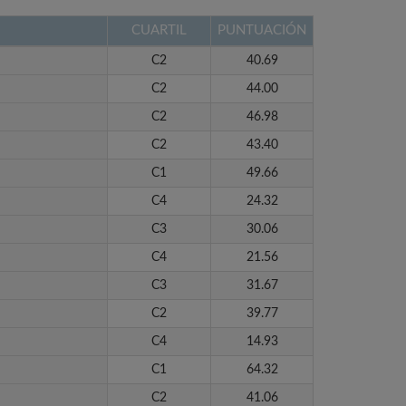
CUARTIL
PUNTUACIÓN
C2
40.69
C2
44.00
C2
46.98
C2
43.40
C1
49.66
C4
24.32
C3
30.06
C4
21.56
C3
31.67
C2
39.77
C4
14.93
C1
64.32
C2
41.06