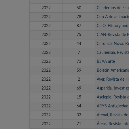
2022
50
Cuadernos de Estu
2022
78
Con A de animaci
2022
87
CLIO. History and
2022
75
CIAN-Revista de H
2022
44
Chronica Nova. Re
2022
7
Cauriensia. Revist
2022
73
BSAA arte
2022
59
Boletín Americani
2022
2
Ayer. Revista de 
2022
69
Asparkía. Investig
2022
15
Asclepio. Revista 
2022
64
ARYS Antigüedad: 
2022
33
Arenal, Revista de
2022
71
Áreas. Revista Int