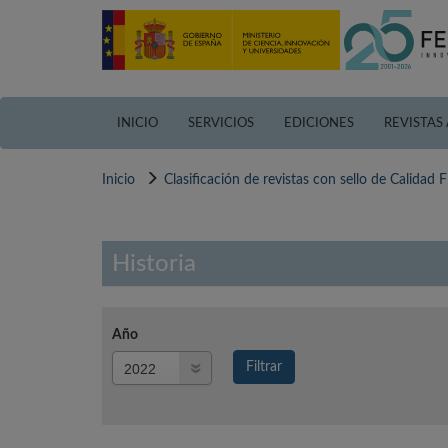
Pasar
al
contenido
principal
INICIO
SERVICIOS
EDICIONES
REVISTAS
Inicio
Clasificación de revistas con sello de Calidad
Historia
Año
Año
Filtrar
Año