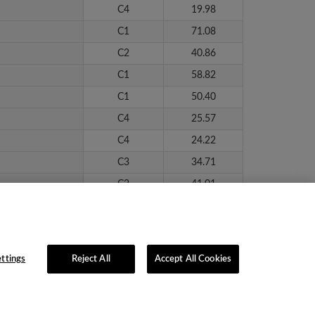
C4
19.98
C1
71.08
C2
40.86
C1
58.82
C1
50.40
C4
25.57
C4
24.22
C3
34.71
C2
41.01
C2
39.43
C4
25.78
ttings
Reject All
Accept All Cookies
lítica de Privacidad