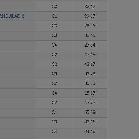
C3
32.67
 (RHE-JILAEH)
C1
99.17
C3
28.55
C3
30.65
C4
27.84
C2
43.49
C2
43.67
C3
33.78
C2
36.73
C4
15.37
C2
43.23
C1
55.88
C3
32.15
C4
24.66